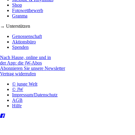
Shop
Fotowettbewerb
Granma
→ Unterstützen
Genossenschaft
Aktionsbüro
Spenden
Nach Hause, online und in
der App: die jW-Abos
Abonnieren Sie unsere Newsletter
Vertrag widerrufen
© junge Welt
© JW
Impressum/Datenschutz
AGB
Hilfe