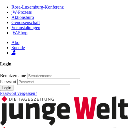
Zum
Rosa-Luxemburg-Konferenz
Inhalt
jW-Prozess
der
Aktionsbüro
Seite
Genossenschaft
Veranstaltungen
jW-Shop
Abo
Spende
Login
Benutzername
Passwort
Login
Passwort vergessen?