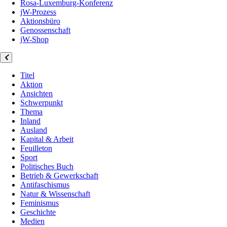
Rosa-Luxemburg-Konferenz
jW-Prozess
Aktionsbüro
Genossenschaft
jW-Shop
Titel
Aktion
Ansichten
Schwerpunkt
Thema
Inland
Ausland
Kapital & Arbeit
Feuilleton
Sport
Politisches Buch
Betrieb & Gewerkschaft
Antifaschismus
Natur & Wissenschaft
Feminismus
Geschichte
Medien