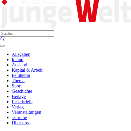
Ausgaben
Inland
Ausland
Kapital & Arbeit
Feuilleton
Thema
Sport
Geschichte
Beilage
Leserbriefe
Verlag
Veranstaltungen
Termine
Über uns