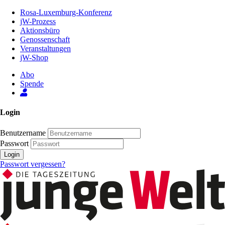
Zum
Rosa-Luxemburg-Konferenz
Inhalt
jW-Prozess
der
Aktionsbüro
Seite
Genossenschaft
Veranstaltungen
jW-Shop
Abo
Spende
Login
Benutzername
Passwort
Login
Passwort vergessen?