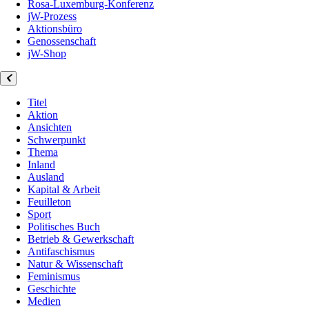
Rosa-Luxemburg-Konferenz
jW-Prozess
Aktionsbüro
Genossenschaft
jW-Shop
Titel
Aktion
Ansichten
Schwerpunkt
Thema
Inland
Ausland
Kapital & Arbeit
Feuilleton
Sport
Politisches Buch
Betrieb & Gewerkschaft
Antifaschismus
Natur & Wissenschaft
Feminismus
Geschichte
Medien