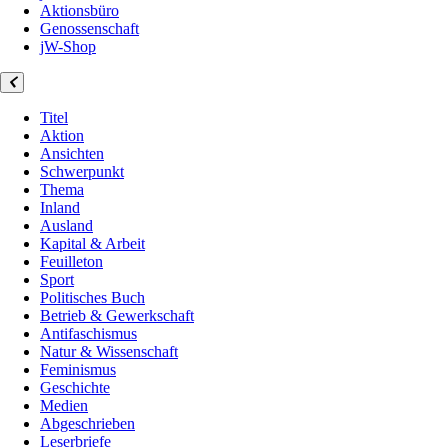
Aktionsbüro
Genossenschaft
jW-Shop
Titel
Aktion
Ansichten
Schwerpunkt
Thema
Inland
Ausland
Kapital & Arbeit
Feuilleton
Sport
Politisches Buch
Betrieb & Gewerkschaft
Antifaschismus
Natur & Wissenschaft
Feminismus
Geschichte
Medien
Abgeschrieben
Leserbriefe