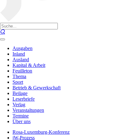
Ausgaben
Inland
Ausland
Kapital & Arbeit
Feuilleton
Thema
Sport
Betrieb & Gewerkschaft
Beilage
Leserbriefe
Verlag
Veranstaltungen
Termine
Über uns
Rosa-Luxemburg-Konferenz
jW-Prozess