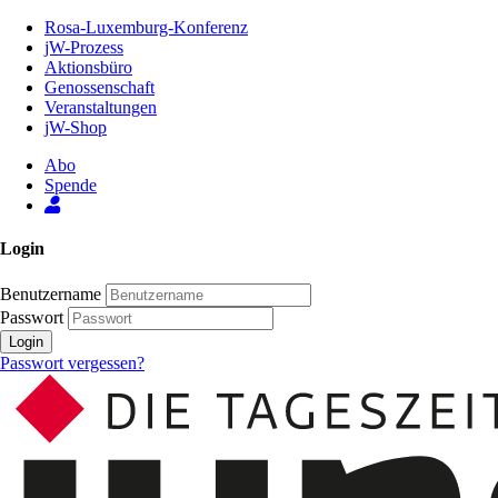
Zum
Rosa-Luxemburg-Konferenz
Inhalt
jW-Prozess
der
Aktionsbüro
Seite
Genossenschaft
Veranstaltungen
jW-Shop
Abo
Spende
Login
Benutzername
Passwort
Login
Passwort vergessen?