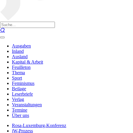
Ausgaben
Inland
Ausland
Kapital & Arbeit
Feuilleton
Thema
Sport
Feminismus
Beilage
Leserbriefe
Verlag
Veranstaltungen
Termine
Über uns
Rosa-Luxemburg-Konferenz
jW-Prozess