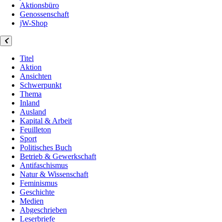
Aktionsbüro
Genossenschaft
jW-Shop
Titel
Aktion
Ansichten
Schwerpunkt
Thema
Inland
Ausland
Kapital & Arbeit
Feuilleton
Sport
Politisches Buch
Betrieb & Gewerkschaft
Antifaschismus
Natur & Wissenschaft
Feminismus
Geschichte
Medien
Abgeschrieben
Leserbriefe