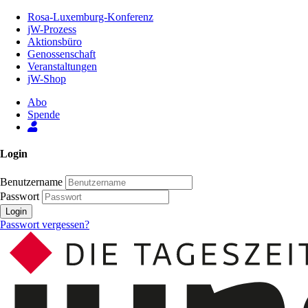
Zum
Rosa-Luxemburg-Konferenz
Inhalt
jW-Prozess
der
Aktionsbüro
Seite
Genossenschaft
Veranstaltungen
jW-Shop
Abo
Spende
Login
Benutzername
Passwort
Login
Passwort vergessen?