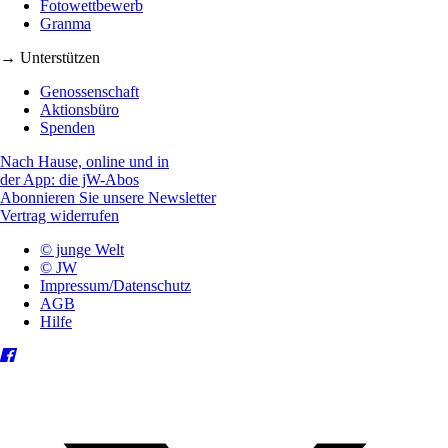
Fotowettbewerb
Granma
→ Unterstützen
Genossenschaft
Aktionsbüro
Spenden
Nach Hause, online und in
der App: die jW-Abos
Abonnieren Sie unsere Newsletter
Vertrag widerrufen
© junge Welt
© JW
Impressum/Datenschutz
AGB
Hilfe