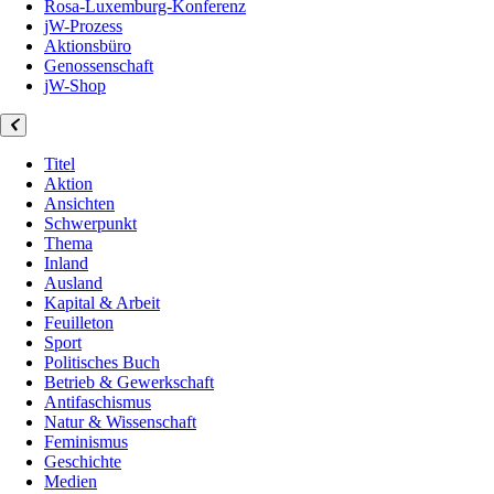
Rosa-Luxemburg-Konferenz
jW-Prozess
Aktionsbüro
Genossenschaft
jW-Shop
Titel
Aktion
Ansichten
Schwerpunkt
Thema
Inland
Ausland
Kapital & Arbeit
Feuilleton
Sport
Politisches Buch
Betrieb & Gewerkschaft
Antifaschismus
Natur & Wissenschaft
Feminismus
Geschichte
Medien