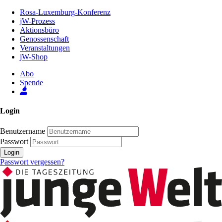
Zum
Rosa-Luxemburg-Konferenz
Inhalt
jW-Prozess
der
Aktionsbüro
Seite
Genossenschaft
Veranstaltungen
jW-Shop
Abo
Spende
Login
Benutzername
Passwort
Login
Passwort vergessen?