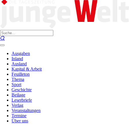
Ausgaben
Inland
Ausland
Kapital & Arbeit
Feuilleton
Thema
Sport
Geschichte
Beilage
Leserbriefe
Verlag
Veranstaltungen
Termine
Über uns