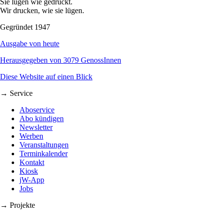
Sie lügen wie gedruckt.
Wir drucken, wie sie lügen.
Gegründet 1947
Ausgabe von heute
Herausgegeben von 3079 GenossInnen
Diese Website auf einen Blick
→ Service
Aboservice
Abo kündigen
Newsletter
Werben
Veranstaltungen
Terminkalender
Kontakt
Kiosk
jW-App
Jobs
→ Projekte