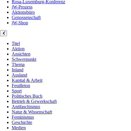
Rosa-Luxemburg-Konferenz
jW-Prozess
Aktionsbüro
Genossenschaft
jW-Shop
Titel
Aktion
Ansichten
Schwerpunkt
Thema
Inland
Ausland
Kapital & Arbeit
Feuilleton
Sport
Politisches Buch
Betrieb & Gewerkschaft
Antifaschismus
Natur & Wissenschaft
Feminismus
Geschichte
Medien