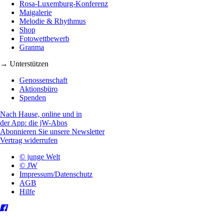
Rosa-Luxemburg-Konferenz
Maigalerie
Melodie & Rhythmus
Shop
Fotowettbewerb
Granma
→ Unterstützen
Genossenschaft
Aktionsbüro
Spenden
Nach Hause, online und in
der App: die jW-Abos
Abonnieren Sie unsere Newsletter
Vertrag widerrufen
© junge Welt
© JW
Impressum/Datenschutz
AGB
Hilfe