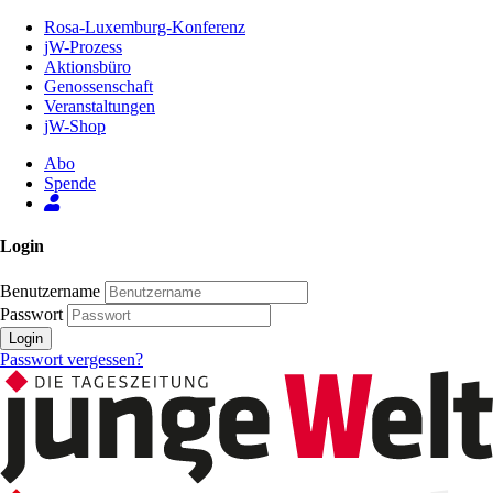
Zum
Rosa-Luxemburg-Konferenz
Inhalt
jW-Prozess
der
Aktionsbüro
Seite
Genossenschaft
Veranstaltungen
jW-Shop
Abo
Spende
Login
Benutzername
Passwort
Login
Passwort vergessen?