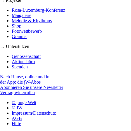
→ Projekte
Rosa-Luxemburg-Konferenz
Maigalerie
Melodie & Rhythmus
Shop
Fotowettbewerb
Granma
→ Unterstützen
Genossenschaft
Aktionsbüro
Spenden
Nach Hause, online und in
der App: die jW-Abos
Abonnieren Sie unsere Newsletter
Vertrag widerrufen
© junge Welt
© JW
Impressum/Datenschutz
AGB
Hilfe