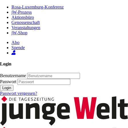
Zum
Rosa-Luxemburg-Konferenz
Inhalt
jW-Prozess
der
Aktionsbüro
Seite
Genossenschaft
Veranstaltungen
jW-Shop
Abo
Spende
Login
Benutzername
Passwort
Login
Passwort vergessen?