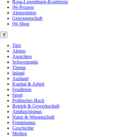
Rosa-Luxemburg-Konferenz
jW-Prozess
Aktionsbüro
Genossenschaft
jW-Shop
Titel
Aktion
Ansichten
Schwerpunkt
Thema
Inland
Ausland
Kapital & Arbeit
Feuilleton
Sport
Politisches Buch
Betrieb & Gewerkschaft
Antifaschismus
Natur & Wissenschaft
Feminismus
Geschichte
Medien