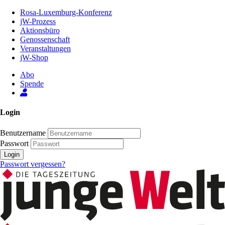
Zum
Rosa-Luxemburg-Konferenz
Inhalt
jW-Prozess
der
Aktionsbüro
Seite
Genossenschaft
Veranstaltungen
jW-Shop
Abo
Spende
Login
Benutzername
Passwort
Login
Passwort vergessen?