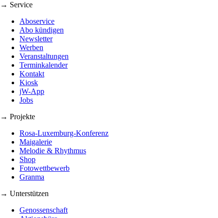
→ Service
Aboservice
Abo kündigen
Newsletter
Werben
Veranstaltungen
Terminkalender
Kontakt
Kiosk
jW-App
Jobs
→ Projekte
Rosa-Luxemburg-Konferenz
Maigalerie
Melodie & Rhythmus
Shop
Fotowettbewerb
Granma
→ Unterstützen
Genossenschaft