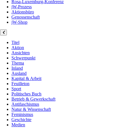
Rosa-Luxemburg-Konferenz
jW-Prozess
Aktionsbüro
Genossenschaft
jW-Shop
Titel
Aktion
Ansichten
Schwerpunkt
Thema
Inland
Ausland
Kapital & Arbeit
Feuilleton
Sport
Politisches Buch
Betrieb & Gewerkschaft
Antifaschismus
Natur & Wissenschaft
Feminismus
Geschichte
Medien