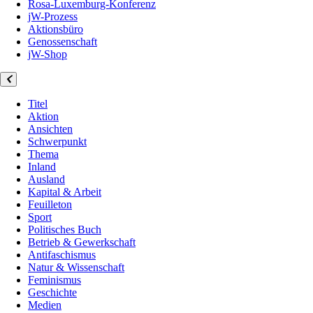
Rosa-Luxemburg-Konferenz
jW-Prozess
Aktionsbüro
Genossenschaft
jW-Shop
Titel
Aktion
Ansichten
Schwerpunkt
Thema
Inland
Ausland
Kapital & Arbeit
Feuilleton
Sport
Politisches Buch
Betrieb & Gewerkschaft
Antifaschismus
Natur & Wissenschaft
Feminismus
Geschichte
Medien