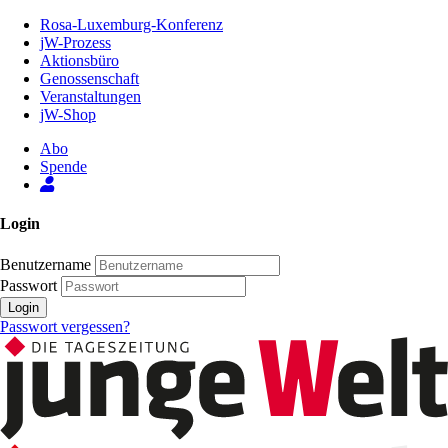
Zum
Rosa-Luxemburg-Konferenz
Inhalt
jW-Prozess
der
Aktionsbüro
Seite
Genossenschaft
Veranstaltungen
jW-Shop
Abo
Spende
Login
Benutzername
Passwort
Login
Passwort vergessen?