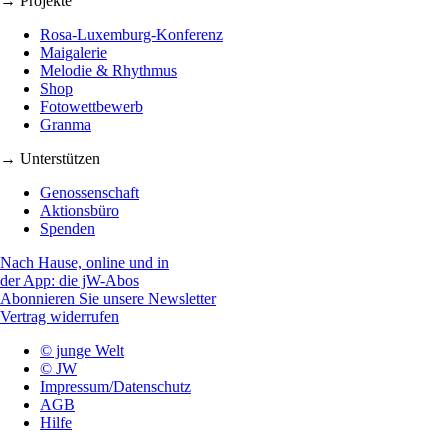
→ Projekte
Rosa-Luxemburg-Konferenz
Maigalerie
Melodie & Rhythmus
Shop
Fotowettbewerb
Granma
→ Unterstützen
Genossenschaft
Aktionsbüro
Spenden
Nach Hause, online und in
der App: die jW-Abos
Abonnieren Sie unsere Newsletter
Vertrag widerrufen
© junge Welt
© JW
Impressum/Datenschutz
AGB
Hilfe