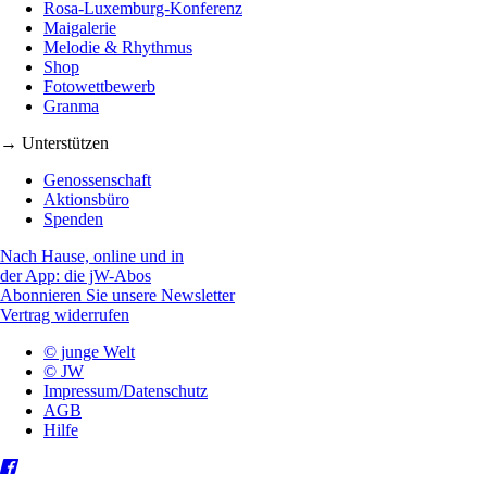
Rosa-Luxemburg-Konferenz
Maigalerie
Melodie & Rhythmus
Shop
Fotowettbewerb
Granma
→ Unterstützen
Genossenschaft
Aktionsbüro
Spenden
Nach Hause, online und in
der App: die jW-Abos
Abonnieren Sie unsere Newsletter
Vertrag widerrufen
© junge Welt
© JW
Impressum/Datenschutz
AGB
Hilfe