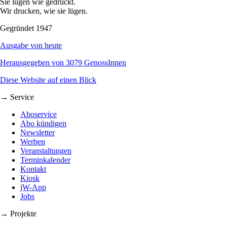
Sie lügen wie gedruckt.
Wir drucken, wie sie lügen.
Gegründet 1947
Ausgabe von heute
Herausgegeben von 3079 GenossInnen
Diese Website auf einen Blick
→ Service
Aboservice
Abo kündigen
Newsletter
Werben
Veranstaltungen
Terminkalender
Kontakt
Kiosk
jW-App
Jobs
→ Projekte