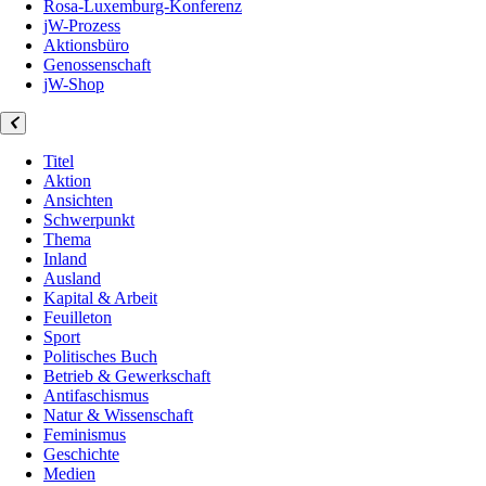
Rosa-Luxemburg-Konferenz
jW-Prozess
Aktionsbüro
Genossenschaft
jW-Shop
Titel
Aktion
Ansichten
Schwerpunkt
Thema
Inland
Ausland
Kapital & Arbeit
Feuilleton
Sport
Politisches Buch
Betrieb & Gewerkschaft
Antifaschismus
Natur & Wissenschaft
Feminismus
Geschichte
Medien