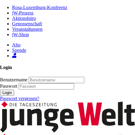
Zum
Rosa-Luxemburg-Konferenz
Inhalt
jW-Prozess
der
Aktionsbüro
Seite
Genossenschaft
Veranstaltungen
jW-Shop
Abo
Spende
Login
Benutzername
Passwort
Login
Passwort vergessen?