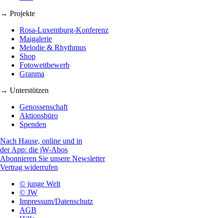
→ Projekte
Rosa-Luxemburg-Konferenz
Maigalerie
Melodie & Rhythmus
Shop
Fotowettbewerb
Granma
→ Unterstützen
Genossenschaft
Aktionsbüro
Spenden
Nach Hause, online und in
der App: die jW-Abos
Abonnieren Sie unsere Newsletter
Vertrag widerrufen
© junge Welt
© JW
Impressum/Datenschutz
AGB