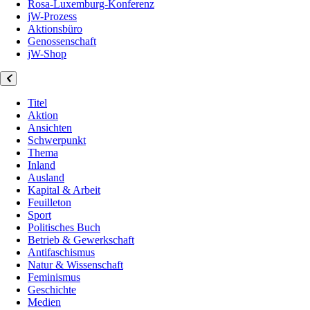
Rosa-Luxemburg-Konferenz
jW-Prozess
Aktionsbüro
Genossenschaft
jW-Shop
Titel
Aktion
Ansichten
Schwerpunkt
Thema
Inland
Ausland
Kapital & Arbeit
Feuilleton
Sport
Politisches Buch
Betrieb & Gewerkschaft
Antifaschismus
Natur & Wissenschaft
Feminismus
Geschichte
Medien