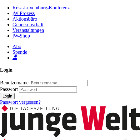
Zum
Rosa-Luxemburg-Konferenz
Inhalt
jW-Prozess
der
Aktionsbüro
Seite
Genossenschaft
Veranstaltungen
jW-Shop
Abo
Spende
Login
Benutzername
Passwort
Login
Passwort vergessen?