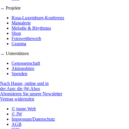
→ Projekte
Rosa-Luxemburg-Konferenz
Maigalerie
Melodie & Rhythmus
Shop
Fotowettbewerb
Granma
→ Unterstützen
Genossenschaft
Aktionsbüro
Spenden
Nach Hause, online und in
der App: die jW-Abos
Abonnieren Sie unsere Newsletter
Vertrag widerrufen
© junge Welt
© JW
Impressum/Datenschutz
AGB