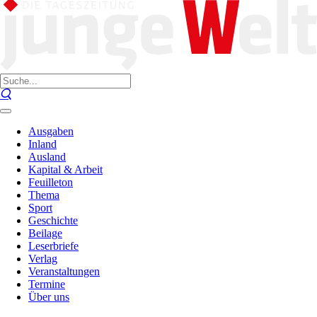
Ausgaben
Inland
Ausland
Kapital & Arbeit
Feuilleton
Thema
Sport
Geschichte
Beilage
Leserbriefe
Verlag
Veranstaltungen
Termine
Über uns