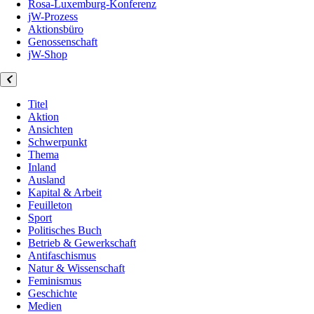
Rosa-Luxemburg-Konferenz
jW-Prozess
Aktionsbüro
Genossenschaft
jW-Shop
Titel
Aktion
Ansichten
Schwerpunkt
Thema
Inland
Ausland
Kapital & Arbeit
Feuilleton
Sport
Politisches Buch
Betrieb & Gewerkschaft
Antifaschismus
Natur & Wissenschaft
Feminismus
Geschichte
Medien