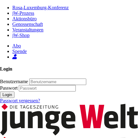
Zum
Rosa-Luxemburg-Konferenz
Inhalt
jW-Prozess
der
Aktionsbüro
Seite
Genossenschaft
Veranstaltungen
jW-Shop
Abo
Spende
Login
Benutzername
Passwort
Login
Passwort vergessen?