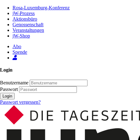
Zum
Rosa-Luxemburg-Konferenz
Inhalt
jW-Prozess
der
Aktionsbüro
Seite
Genossenschaft
Veranstaltungen
jW-Shop
Abo
Spende
Login
Benutzername
Passwort
Login
Passwort vergessen?