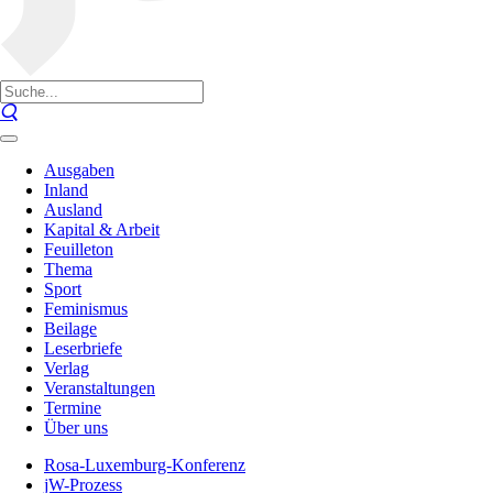
Ausgaben
Inland
Ausland
Kapital & Arbeit
Feuilleton
Thema
Sport
Feminismus
Beilage
Leserbriefe
Verlag
Veranstaltungen
Termine
Über uns
Rosa-Luxemburg-Konferenz
jW-Prozess