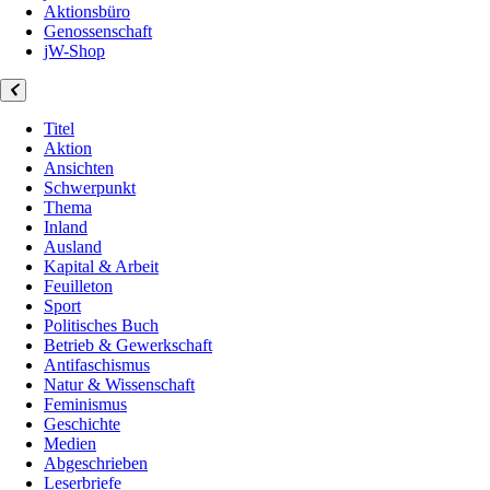
Aktionsbüro
Genossenschaft
jW-Shop
Titel
Aktion
Ansichten
Schwerpunkt
Thema
Inland
Ausland
Kapital & Arbeit
Feuilleton
Sport
Politisches Buch
Betrieb & Gewerkschaft
Antifaschismus
Natur & Wissenschaft
Feminismus
Geschichte
Medien
Abgeschrieben
Leserbriefe