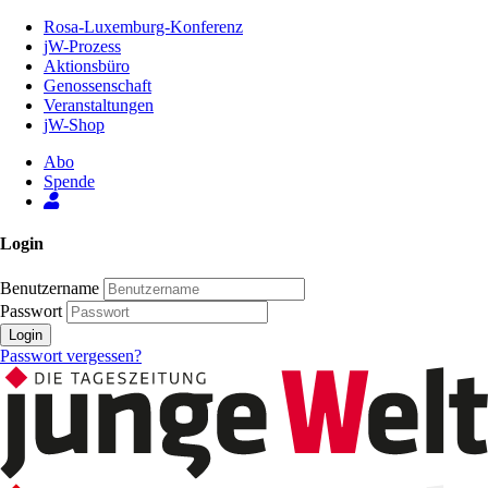
Zum
Rosa-Luxemburg-Konferenz
Inhalt
jW-Prozess
der
Aktionsbüro
Seite
Genossenschaft
Veranstaltungen
jW-Shop
Abo
Spende
Login
Benutzername
Passwort
Login
Passwort vergessen?