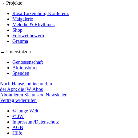
→ Projekte
Rosa-Luxemburg-Konferenz
Maigalerie
Melodie & Rhythmus
Shop
Fotowettbewerb
Granma
→ Unterstützen
Genossenschaft
Aktionsbüro
Spenden
Nach Hause, online und in
der App: die jW-Abos
Abonnieren Sie unsere Newsletter
Vertrag widerrufen
© junge Welt
© JW
Impressum/Datenschutz
AGB
Hilfe