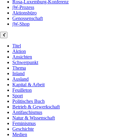
Rosa-Luxemburg-Konferenz
jW-Prozess
Aktionsbüro
Genossenschaft
jW-Shop
Titel
Aktion
Ansichten
Schwerpunkt
Thema
Inland
Ausland
Kapital & Arbeit
Feuilleton
Sport
Politisches Buch
Betrieb & Gewerkschaft
Antifaschismus
Natur & Wissenschaft
Feminismus
Geschichte
Medien