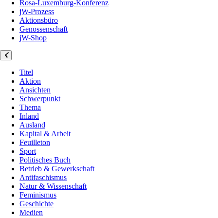
Rosa-Luxemburg-Konferenz
jW-Prozess
Aktionsbüro
Genossenschaft
jW-Shop
Titel
Aktion
Ansichten
Schwerpunkt
Thema
Inland
Ausland
Kapital & Arbeit
Feuilleton
Sport
Politisches Buch
Betrieb & Gewerkschaft
Antifaschismus
Natur & Wissenschaft
Feminismus
Geschichte
Medien