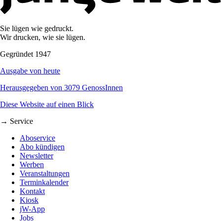
Sie lügen wie gedruckt.
Wir drucken, wie sie lügen.
Gegründet 1947
Ausgabe von heute
Herausgegeben von 3079 GenossInnen
Diese Website auf einen Blick
→ Service
Aboservice
Abo kündigen
Newsletter
Werben
Veranstaltungen
Terminkalender
Kontakt
Kiosk
jW-App
Jobs