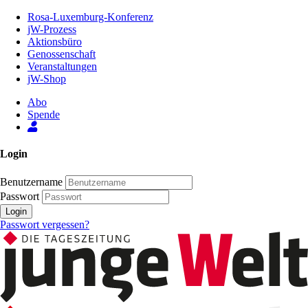
Zum
Rosa-Luxemburg-Konferenz
Inhalt
jW-Prozess
der
Aktionsbüro
Seite
Genossenschaft
Veranstaltungen
jW-Shop
Abo
Spende
Login
Benutzername
Passwort
Login
Passwort vergessen?