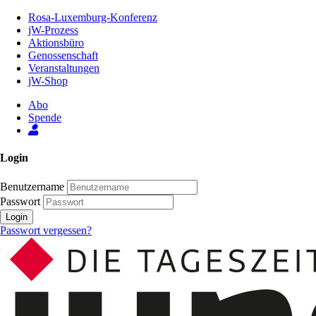
Zum
Rosa-Luxemburg-Konferenz
Inhalt
jW-Prozess
der
Aktionsbüro
Seite
Genossenschaft
Veranstaltungen
jW-Shop
Abo
Spende
Login
Benutzername
Passwort
Login
Passwort vergessen?