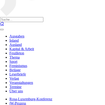
Ausgaben
Inland
Ausland
Kapital & Arbeit
Feuilleton
Thema
Sport
Feminismus
Beilage
Leserbriefe
Verlag
Veranstaltungen
Termine
Über uns
Rosa-Luxemburg-Konferenz
jW-Prozess