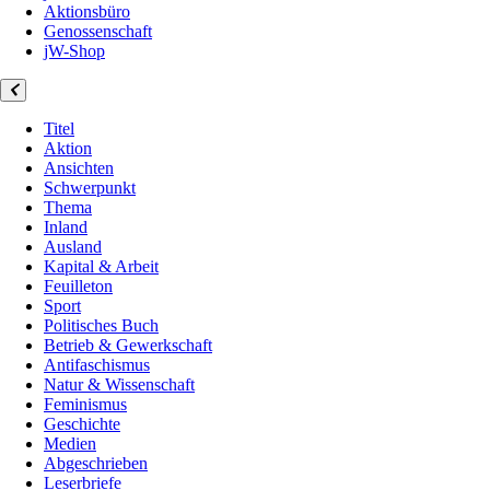
Aktionsbüro
Genossenschaft
jW-Shop
Titel
Aktion
Ansichten
Schwerpunkt
Thema
Inland
Ausland
Kapital & Arbeit
Feuilleton
Sport
Politisches Buch
Betrieb & Gewerkschaft
Antifaschismus
Natur & Wissenschaft
Feminismus
Geschichte
Medien
Abgeschrieben
Leserbriefe