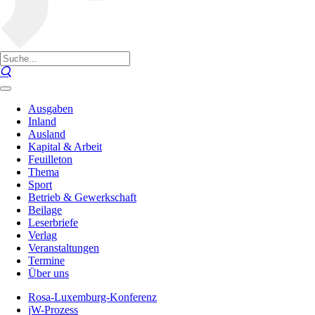
Ausgaben
Inland
Ausland
Kapital & Arbeit
Feuilleton
Thema
Sport
Betrieb & Gewerkschaft
Beilage
Leserbriefe
Verlag
Veranstaltungen
Termine
Über uns
Rosa-Luxemburg-Konferenz
jW-Prozess