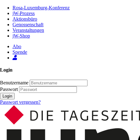
Zum
Rosa-Luxemburg-Konferenz
Inhalt
jW-Prozess
der
Aktionsbüro
Seite
Genossenschaft
Veranstaltungen
jW-Shop
Abo
Spende
Login
Benutzername
Passwort
Login
Passwort vergessen?