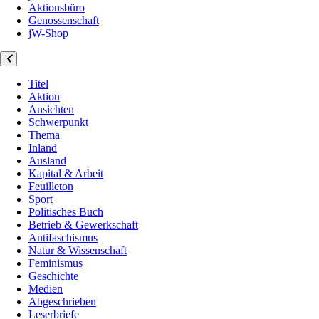
Aktionsbüro
Genossenschaft
jW-Shop
Titel
Aktion
Ansichten
Schwerpunkt
Thema
Inland
Ausland
Kapital & Arbeit
Feuilleton
Sport
Politisches Buch
Betrieb & Gewerkschaft
Antifaschismus
Natur & Wissenschaft
Feminismus
Geschichte
Medien
Abgeschrieben
Leserbriefe