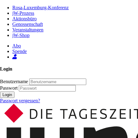
Zum
Rosa-Luxemburg-Konferenz
Inhalt
jW-Prozess
der
Aktionsbüro
Seite
Genossenschaft
Veranstaltungen
jW-Shop
Abo
Spende
Login
Benutzername
Passwort
Login
Passwort vergessen?