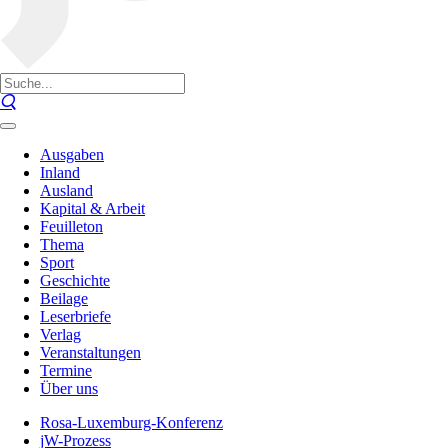
Ausgaben
Inland
Ausland
Kapital & Arbeit
Feuilleton
Thema
Sport
Geschichte
Beilage
Leserbriefe
Verlag
Veranstaltungen
Termine
Über uns
Rosa-Luxemburg-Konferenz
jW-Prozess