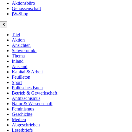
Aktionsbüro
Genossenschaft
jW-Shop
Titel
Aktion
Ansichten
Schwerpunkt
Thema
Inland
Ausland
Kapital & Arbeit
Feuilleton
Sport
Politisches Buch
Betrieb & Gewerkschaft
Antifaschismus
Natur & Wissenschaft
Feminismus
Geschichte
Medien
Abgeschrieben
Leserbriefe