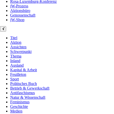
Rosa-Luxemburg-Konferenz
jW-Prozess
Aktionsbüro
Genossenschaft
jW-Shop
Titel
Aktion
Ansichten
Schwerpunkt
Thema
Inland
Ausland
Kapital & Arbeit
Feuilleton
Sport
Politisches Buch
Betrieb & Gewerkschaft
Antifaschismus
Natur & Wissenschaft
Feminismus
Geschichte
Medien