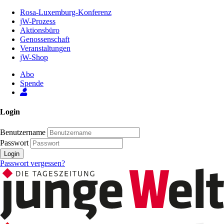
Zum
Rosa-Luxemburg-Konferenz
Inhalt
jW-Prozess
der
Aktionsbüro
Seite
Genossenschaft
Veranstaltungen
jW-Shop
Abo
Spende
Login
Benutzername
Passwort
Login
Passwort vergessen?