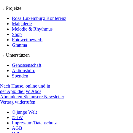
→ Projekte
Rosa-Luxemburg-Konferenz
Maigalerie
Melodie & Rhythmus
Shop
Fotowettbewerb
Granma
→ Unterstützen
Genossenschaft
Aktionsbüro
Spenden
Nach Hause, online und in
der App: die jW-Abos
Abonnieren Sie unsere Newsletter
Vertrag widerrufen
© junge Welt
© JW
Impressum/Datenschutz
AGB