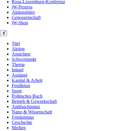
Rosa-Luxemburg-Konferenz
jW-Prozess
Aktionsbüro
Genossenschaft
jW-Shop
Titel
Aktion
Ansichten
Schwerpunkt
Thema
Inland
Ausland
Kapital & Arbeit
Feuilleton
Sport
Politisches Buch
Betrieb & Gewerkschaft
Antifaschismus
Natur & Wissenschaft
Feminismus
Geschichte
Medien