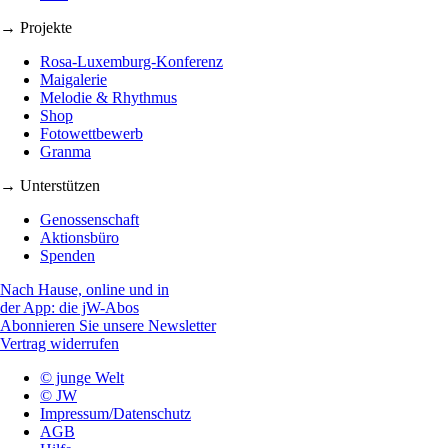
→ Projekte
Rosa-Luxemburg-Konferenz
Maigalerie
Melodie & Rhythmus
Shop
Fotowettbewerb
Granma
→ Unterstützen
Genossenschaft
Aktionsbüro
Spenden
Nach Hause, online und in
der App: die jW-Abos
Abonnieren Sie unsere Newsletter
Vertrag widerrufen
© junge Welt
© JW
Impressum/Datenschutz
AGB