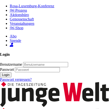
Zum
Rosa-Luxemburg-Konferenz
Inhalt
jW-Prozess
der
Aktionsbüro
Seite
Genossenschaft
Veranstaltungen
jW-Shop
Abo
Spende
Login
Benutzername
Passwort
Login
Passwort vergessen?