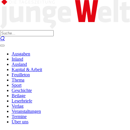
Ausgaben
Inland
Ausland
Kapital & Arbeit
Feuilleton
Thema
Sport
Geschichte
Beilage
Leserbriefe
Verlag
Veranstaltungen
Termine
Über uns