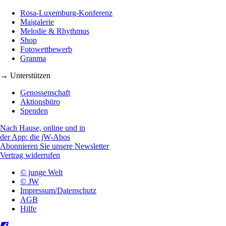
Rosa-Luxemburg-Konferenz
Maigalerie
Melodie & Rhythmus
Shop
Fotowettbewerb
Granma
→ Unterstützen
Genossenschaft
Aktionsbüro
Spenden
Nach Hause, online und in
der App: die jW-Abos
Abonnieren Sie unsere Newsletter
Vertrag widerrufen
© junge Welt
© JW
Impressum/Datenschutz
AGB
Hilfe