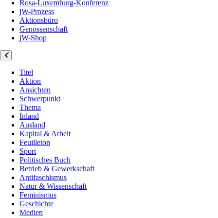
Rosa-Luxemburg-Konferenz
jW-Prozess
Aktionsbüro
Genossenschaft
jW-Shop
Titel
Aktion
Ansichten
Schwerpunkt
Thema
Inland
Ausland
Kapital & Arbeit
Feuilleton
Sport
Politisches Buch
Betrieb & Gewerkschaft
Antifaschismus
Natur & Wissenschaft
Feminismus
Geschichte
Medien