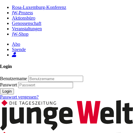
Zum
Rosa-Luxemburg-Konferenz
Inhalt
jW-Prozess
der
Aktionsbüro
Seite
Genossenschaft
Veranstaltungen
jW-Shop
Abo
Spende
Login
Benutzername
Passwort
Login
Passwort vergessen?