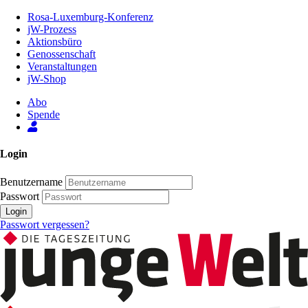
Zum
Rosa-Luxemburg-Konferenz
Inhalt
jW-Prozess
der
Aktionsbüro
Seite
Genossenschaft
Veranstaltungen
jW-Shop
Abo
Spende
Login
Benutzername
Passwort
Login
Passwort vergessen?