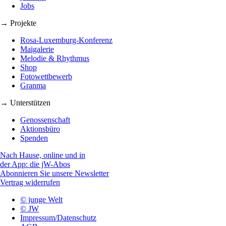
Jobs
→ Projekte
Rosa-Luxemburg-Konferenz
Maigalerie
Melodie & Rhythmus
Shop
Fotowettbewerb
Granma
→ Unterstützen
Genossenschaft
Aktionsbüro
Spenden
Nach Hause, online und in
der App: die jW-Abos
Abonnieren Sie unsere Newsletter
Vertrag widerrufen
© junge Welt
© JW
Impressum/Datenschutz