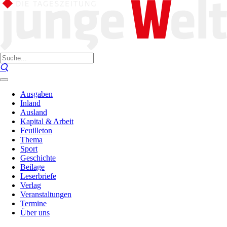
Ausgaben
Inland
Ausland
Kapital & Arbeit
Feuilleton
Thema
Sport
Geschichte
Beilage
Leserbriefe
Verlag
Veranstaltungen
Termine
Über uns