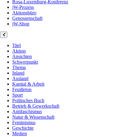
Rosa-Luxemburg-Konferenz
jW-Prozess
Aktionsbüro
Genossenschaft
jW-Shop
Titel
Aktion
Ansichten
Schwerpunkt
Thema
Inland
Ausland
Kapital & Arbeit
Feuilleton
Sport
Politisches Buch
Betrieb & Gewerkschaft
Antifaschismus
Natur & Wissenschaft
Feminismus
Geschichte
Medien