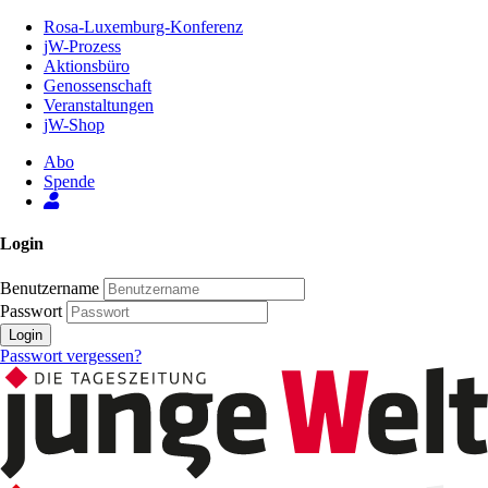
Zum
Rosa-Luxemburg-Konferenz
Inhalt
jW-Prozess
der
Aktionsbüro
Seite
Genossenschaft
Veranstaltungen
jW-Shop
Abo
Spende
Login
Benutzername
Passwort
Login
Passwort vergessen?