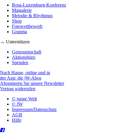
Rosa-Luxemburg-Konferenz
Maigalerie
Melodie & Rhythmus
Shop
Fotowettbewerb
Granma
→ Unterstützen
Genossenschaft
Aktionsbüro
Spenden
Nach Hause, online und in
der App: die jW-Abos
Abonnieren Sie unsere Newsletter
Vertrag widerrufen
© junge Welt
© JW
Impressum/Datenschutz
AGB
Hilfe