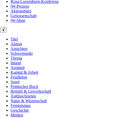
Rosa-Luxemburg-Konferenz
jW-Prozess
Aktionsbüro
Genossenschaft
jW-Shop
Titel
Aktion
Ansichten
Schwerpunkt
Thema
Inland
Ausland
Kapital & Arbeit
Feuilleton
Sport
Politisches Buch
Betrieb & Gewerkschaft
Antifaschismus
Natur & Wissenschaft
Feminismus
Geschichte
Medien