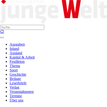
Ausgaben
Inland
Ausland
Kapital & Arbeit
Feuilleton
Thema
Sport
Geschichte
Beilage
Leserbriefe
Verlag
Veranstaltungen
Termine
Über uns