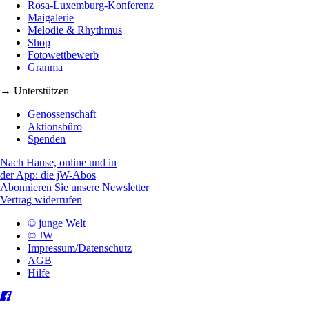
Rosa-Luxemburg-Konferenz
Maigalerie
Melodie & Rhythmus
Shop
Fotowettbewerb
Granma
→ Unterstützen
Genossenschaft
Aktionsbüro
Spenden
Nach Hause, online und in
der App: die jW-Abos
Abonnieren Sie unsere Newsletter
Vertrag widerrufen
© junge Welt
© JW
Impressum/Datenschutz
AGB
Hilfe