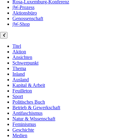
Rosa-Luxemburg-Konferenz
jW-Prozess
Aktionsbüro
Genossenschaft
jW-Shop
Titel
Aktion
Ansichten
Schwerpunkt
Thema
Inland
Ausland
Kapital & Arbeit
Feuilleton
Sport
Politisches Buch
Betrieb & Gewerkschaft
Antifaschismus
Natur & Wissenschaft
Feminismus
Geschichte
Medien