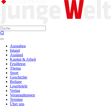
Ausgaben
Inland
Ausland
Kapital & Arbeit
Feuilleton
Thema
Sport
Geschichte
Beilage
Leserbriefe
Verlag
Veranstaltungen
Termine
Über uns