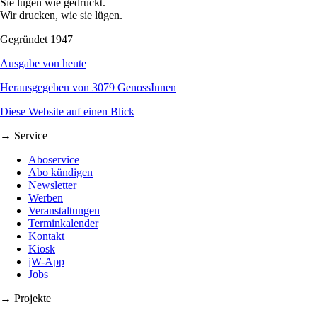
Sie lügen wie gedruckt.
Wir drucken, wie sie lügen.
Gegründet 1947
Ausgabe von heute
Herausgegeben von 3079 GenossInnen
Diese Website auf einen Blick
→ Service
Aboservice
Abo kündigen
Newsletter
Werben
Veranstaltungen
Terminkalender
Kontakt
Kiosk
jW-App
Jobs
→ Projekte