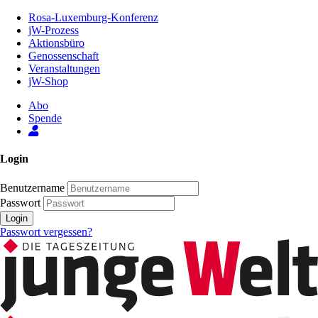
Zum
Rosa-Luxemburg-Konferenz
Inhalt
jW-Prozess
der
Aktionsbüro
Seite
Genossenschaft
Veranstaltungen
jW-Shop
Abo
Spende
Login
Benutzername
Passwort
Login
Passwort vergessen?