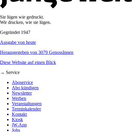
Sie lügen wie gedruckt.
Wir drucken, wie sie lügen.
Gegründet 1947
Ausgabe von heute
Herausgegeben von 3079 GenossInnen
Diese Website auf einen Blick
→ Service
Aboservice
Abo kündigen
Newsletter
Werben
Veranstaltungen
Terminkalender
Kontakt
Kiosk
jW-App
Jobs