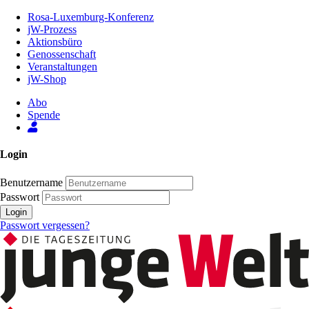
Zum
Rosa-Luxemburg-Konferenz
Inhalt
jW-Prozess
der
Aktionsbüro
Seite
Genossenschaft
Veranstaltungen
jW-Shop
Abo
Spende
Login
Benutzername
Passwort
Login
Passwort vergessen?