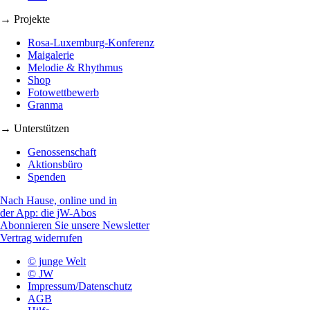
→ Projekte
Rosa-Luxemburg-Konferenz
Maigalerie
Melodie & Rhythmus
Shop
Fotowettbewerb
Granma
→ Unterstützen
Genossenschaft
Aktionsbüro
Spenden
Nach Hause, online und in
der App: die jW-Abos
Abonnieren Sie unsere Newsletter
Vertrag widerrufen
© junge Welt
© JW
Impressum/Datenschutz
AGB