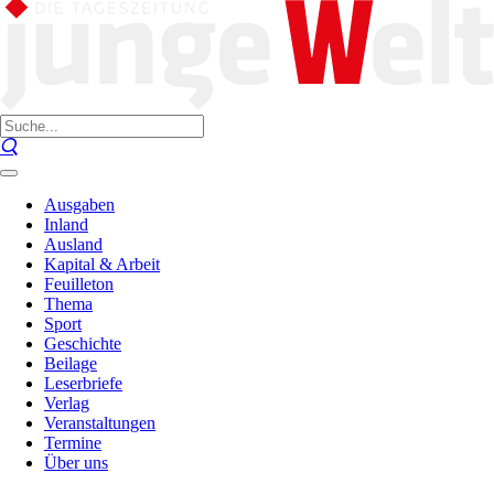
Ausgaben
Inland
Ausland
Kapital & Arbeit
Feuilleton
Thema
Sport
Geschichte
Beilage
Leserbriefe
Verlag
Veranstaltungen
Termine
Über uns