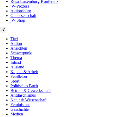
Rosa-Luxemburg-Konferenz
jW-Prozess
Aktionsbüro
Genossenschaft
jW-Shop
Titel
Aktion
Ansichten
Schwerpunkt
Thema
Inland
Ausland
Kapital & Arbeit
Feuilleton
Sport
Politisches Buch
Betrieb & Gewerkschaft
Antifaschismus
Natur & Wissenschaft
Feminismus
Geschichte
Medien