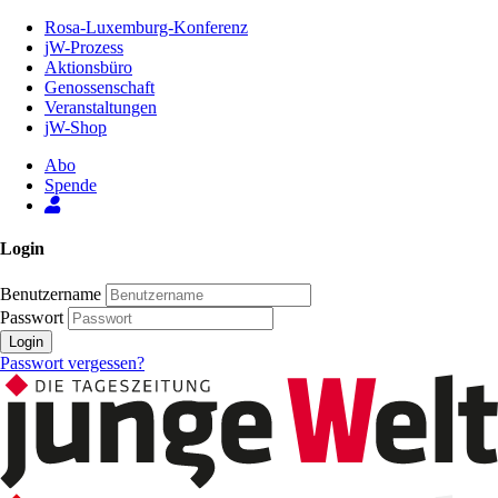
Zum
Rosa-Luxemburg-Konferenz
Inhalt
jW-Prozess
der
Aktionsbüro
Seite
Genossenschaft
Veranstaltungen
jW-Shop
Abo
Spende
Login
Benutzername
Passwort
Login
Passwort vergessen?