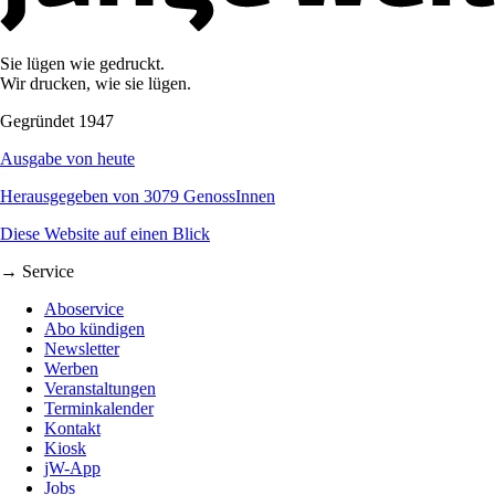
Sie lügen wie gedruckt.
Wir drucken, wie sie lügen.
Gegründet 1947
Ausgabe von heute
Herausgegeben von 3079 GenossInnen
Diese Website auf einen Blick
→ Service
Aboservice
Abo kündigen
Newsletter
Werben
Veranstaltungen
Terminkalender
Kontakt
Kiosk
jW-App
Jobs