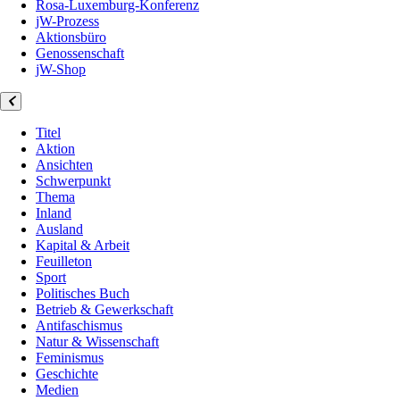
Rosa-Luxemburg-Konferenz
jW-Prozess
Aktionsbüro
Genossenschaft
jW-Shop
Titel
Aktion
Ansichten
Schwerpunkt
Thema
Inland
Ausland
Kapital & Arbeit
Feuilleton
Sport
Politisches Buch
Betrieb & Gewerkschaft
Antifaschismus
Natur & Wissenschaft
Feminismus
Geschichte
Medien