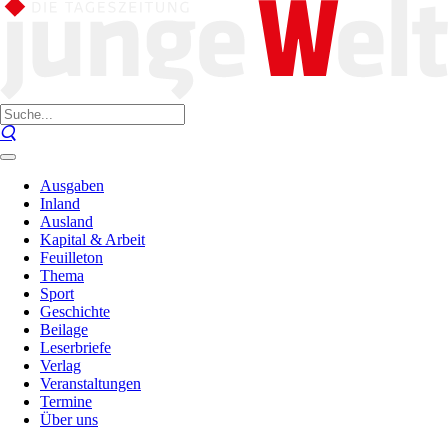
Ausgaben
Inland
Ausland
Kapital & Arbeit
Feuilleton
Thema
Sport
Geschichte
Beilage
Leserbriefe
Verlag
Veranstaltungen
Termine
Über uns