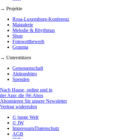
→ Projekte
Rosa-Luxemburg-Konferenz
Maigalerie
Melodie & Rhythmus
Shop
Fotowettbewerb
Granma
→ Unterstützen
Genossenschaft
Aktionsbüro
Spenden
Nach Hause, online und in
der App: die jW-Abos
Abonnieren Sie unsere Newsletter
Vertrag widerrufen
© junge Welt
© JW
Impressum/Datenschutz
AGB