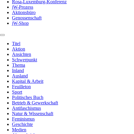
Rosa-Luxemburg-Konferenz
jW-Prozess
Aktionsbüro
Genossenschaft
jW-Shop
Titel
Aktion
Ansichten
Schwerpunkt
Thema
Inland
Ausland
Kapital & Arbeit
Feuilleton
Sport
Politisches Buch
Betrieb & Gewerkschaft
Antifaschismus
Natur & Wissenschaft
Feminismus
Geschichte
Medien