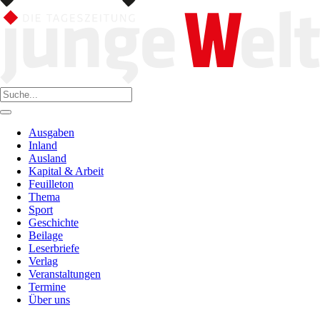
Ausgaben
Inland
Ausland
Kapital & Arbeit
Feuilleton
Thema
Sport
Geschichte
Beilage
Leserbriefe
Verlag
Veranstaltungen
Termine
Über uns