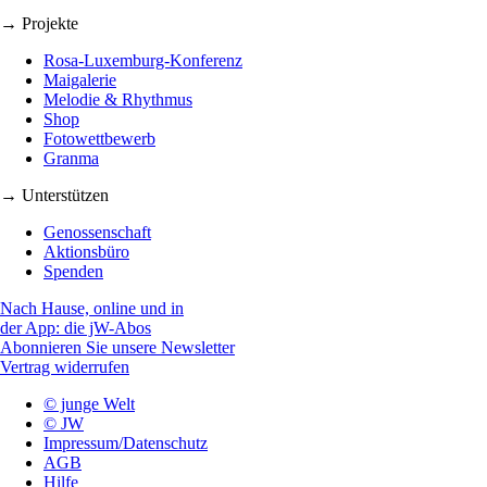
→ Projekte
Rosa-Luxemburg-Konferenz
Maigalerie
Melodie & Rhythmus
Shop
Fotowettbewerb
Granma
→ Unterstützen
Genossenschaft
Aktionsbüro
Spenden
Nach Hause, online und in
der App: die jW-Abos
Abonnieren Sie unsere Newsletter
Vertrag widerrufen
© junge Welt
© JW
Impressum/Datenschutz
AGB
Hilfe