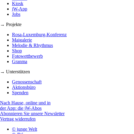
Kiosk
jW-App
Jobs
→ Projekte
Rosa-Luxemburg-Konferenz
Maigalerie
Melodie & Rhythmus
Shop
Fotowettbewerb
Granma
→ Unterstützen
Genossenschaft
Aktionsbüro
Spenden
Nach Hause, online und in
der App: die jW-Abos
Abonnieren Sie unsere Newsletter
Vertrag widerrufen
© junge Welt