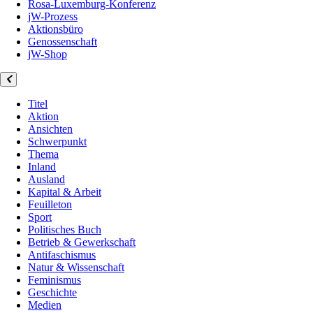
Rosa-Luxemburg-Konferenz
jW-Prozess
Aktionsbüro
Genossenschaft
jW-Shop
Titel
Aktion
Ansichten
Schwerpunkt
Thema
Inland
Ausland
Kapital & Arbeit
Feuilleton
Sport
Politisches Buch
Betrieb & Gewerkschaft
Antifaschismus
Natur & Wissenschaft
Feminismus
Geschichte
Medien