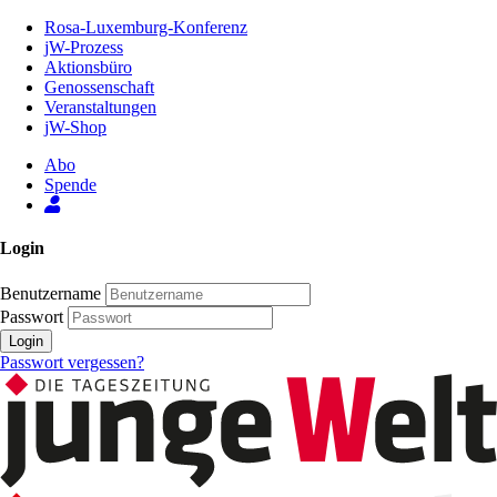
Zum
Rosa-Luxemburg-Konferenz
Inhalt
jW-Prozess
der
Aktionsbüro
Seite
Genossenschaft
Veranstaltungen
jW-Shop
Abo
Spende
Login
Benutzername
Passwort
Login
Passwort vergessen?