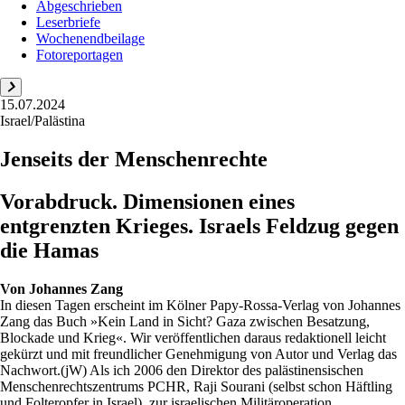
Abgeschrieben
Leserbriefe
Wochenendbeilage
Fotoreportagen
15.07.2024
Israel/Palästina
Jenseits der Menschenrechte
Vorabdruck. Dimensionen eines
entgrenzten Krieges. Israels Feldzug gegen
die Hamas
Von
Johannes Zang
In diesen Tagen erscheint im Kölner Papy-Rossa-Verlag von Johannes
Zang das Buch »Kein Land in Sicht? Gaza zwischen Besatzung,
Blockade und Krieg«. Wir veröffentlichen daraus redaktionell leicht
gekürzt und mit freundlicher Genehmigung von Autor und Verlag das
Nachwort.(jW) Als ich 2006 den Direktor des palästinensischen
Menschenrechtszentrums PCHR, Raji Sourani (selbst schon Häftling
und Folteropfer in Israel), zur israelischen Militäroperation