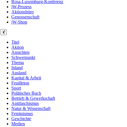
Rosa-Luxemburg-Konferenz
jW-Prozess
Aktionsbüro
Genossenschaft
jW-Shop
Titel
Aktion
Ansichten
Schwerpunkt
Thema
Inland
Ausland
Kapital & Arbeit
Feuilleton
Sport
Politisches Buch
Betrieb & Gewerkschaft
Antifaschismus
Natur & Wissenschaft
Feminismus
Geschichte
Medien