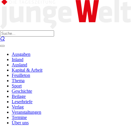
Ausgaben
Inland
Ausland
Kapital & Arbeit
Feuilleton
Thema
Sport
Geschichte
Beilage
Leserbriefe
Verlag
Veranstaltungen
Termine
Über uns