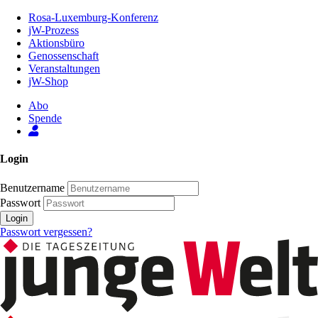
Zum
Rosa-Luxemburg-Konferenz
Inhalt
jW-Prozess
der
Aktionsbüro
Seite
Genossenschaft
Veranstaltungen
jW-Shop
Abo
Spende
Login
Benutzername
Passwort
Login
Passwort vergessen?