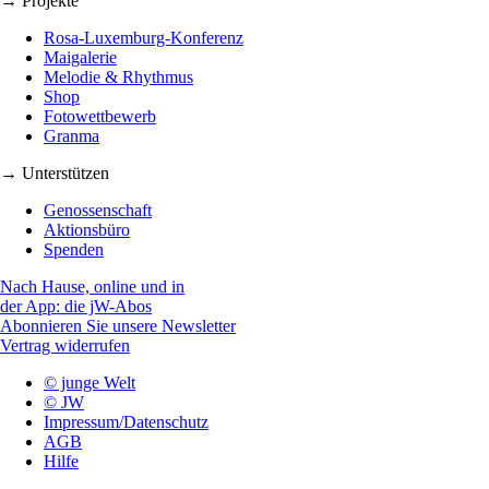
→ Projekte
Rosa-Luxemburg-Konferenz
Maigalerie
Melodie & Rhythmus
Shop
Fotowettbewerb
Granma
→ Unterstützen
Genossenschaft
Aktionsbüro
Spenden
Nach Hause, online und in
der App: die jW-Abos
Abonnieren Sie unsere Newsletter
Vertrag widerrufen
© junge Welt
© JW
Impressum/Datenschutz
AGB
Hilfe