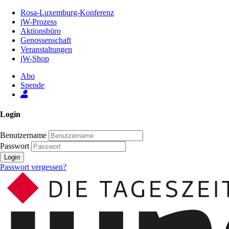
Zum
Rosa-Luxemburg-Konferenz
Inhalt
jW-Prozess
der
Aktionsbüro
Seite
Genossenschaft
Veranstaltungen
jW-Shop
Abo
Spende
Login
Benutzername
Passwort
Login
Passwort vergessen?