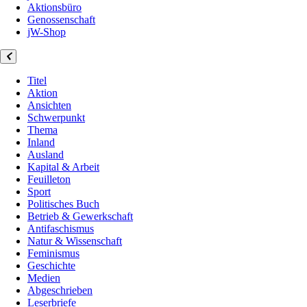
Aktionsbüro
Genossenschaft
jW-Shop
Titel
Aktion
Ansichten
Schwerpunkt
Thema
Inland
Ausland
Kapital & Arbeit
Feuilleton
Sport
Politisches Buch
Betrieb & Gewerkschaft
Antifaschismus
Natur & Wissenschaft
Feminismus
Geschichte
Medien
Abgeschrieben
Leserbriefe