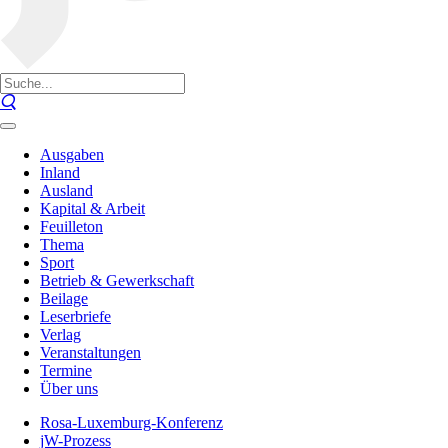
Ausgaben
Inland
Ausland
Kapital & Arbeit
Feuilleton
Thema
Sport
Betrieb & Gewerkschaft
Beilage
Leserbriefe
Verlag
Veranstaltungen
Termine
Über uns
Rosa-Luxemburg-Konferenz
jW-Prozess