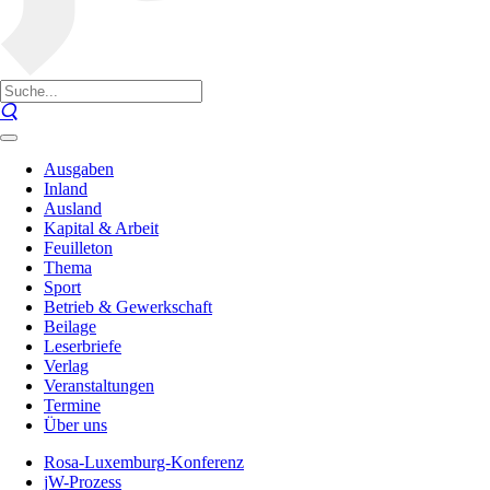
Ausgaben
Inland
Ausland
Kapital & Arbeit
Feuilleton
Thema
Sport
Betrieb & Gewerkschaft
Beilage
Leserbriefe
Verlag
Veranstaltungen
Termine
Über uns
Rosa-Luxemburg-Konferenz
jW-Prozess