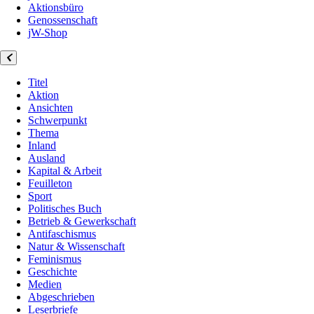
Aktionsbüro
Genossenschaft
jW-Shop
Titel
Aktion
Ansichten
Schwerpunkt
Thema
Inland
Ausland
Kapital & Arbeit
Feuilleton
Sport
Politisches Buch
Betrieb & Gewerkschaft
Antifaschismus
Natur & Wissenschaft
Feminismus
Geschichte
Medien
Abgeschrieben
Leserbriefe