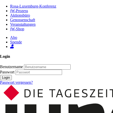
Zum
Rosa-Luxemburg-Konferenz
Inhalt
jW-Prozess
der
Aktionsbüro
Seite
Genossenschaft
Veranstaltungen
jW-Shop
Abo
Spende
Login
Benutzername
Passwort
Login
Passwort vergessen?