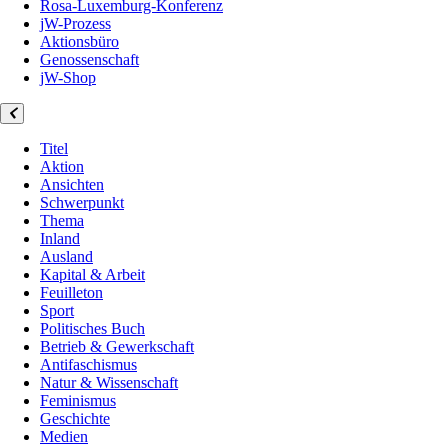
Rosa-Luxemburg-Konferenz
jW-Prozess
Aktionsbüro
Genossenschaft
jW-Shop
Titel
Aktion
Ansichten
Schwerpunkt
Thema
Inland
Ausland
Kapital & Arbeit
Feuilleton
Sport
Politisches Buch
Betrieb & Gewerkschaft
Antifaschismus
Natur & Wissenschaft
Feminismus
Geschichte
Medien