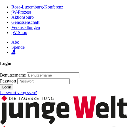
Zum
Rosa-Luxemburg-Konferenz
Inhalt
jW-Prozess
der
Aktionsbüro
Seite
Genossenschaft
Veranstaltungen
jW-Shop
Abo
Spende
Login
Benutzername
Passwort
Login
Passwort vergessen?