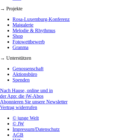
→ Projekte
Rosa-Luxemburg-Konferenz
Maigalerie
Melodie & Rhythmus
Shop
Fotowettbewerb
Granma
→ Unterstützen
Genossenschaft
Aktionsbüro
Spenden
Nach Hause, online und in
der App: die jW-Abos
Abonnieren Sie unsere Newsletter
Vertrag widerrufen
© junge Welt
© JW
Impressum/Datenschutz
AGB