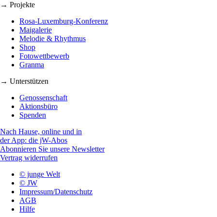
→ Projekte
Rosa-Luxemburg-Konferenz
Maigalerie
Melodie & Rhythmus
Shop
Fotowettbewerb
Granma
→ Unterstützen
Genossenschaft
Aktionsbüro
Spenden
Nach Hause, online und in
der App: die jW-Abos
Abonnieren Sie unsere Newsletter
Vertrag widerrufen
© junge Welt
© JW
Impressum/Datenschutz
AGB
Hilfe