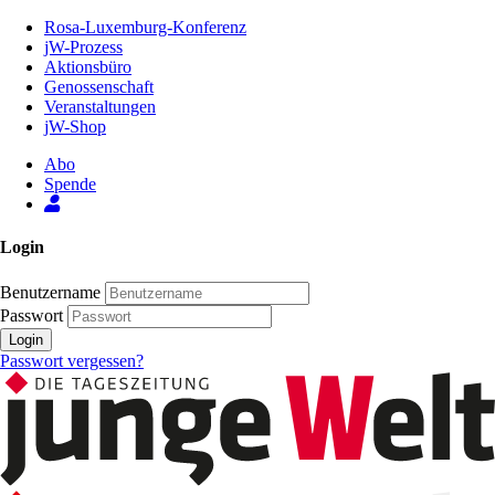
Zum
Rosa-Luxemburg-Konferenz
Inhalt
jW-Prozess
der
Aktionsbüro
Seite
Genossenschaft
Veranstaltungen
jW-Shop
Abo
Spende
Login
Benutzername
Passwort
Login
Passwort vergessen?