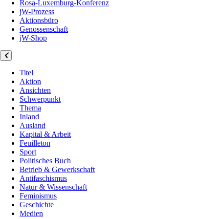
Rosa-Luxemburg-Konferenz
jW-Prozess
Aktionsbüro
Genossenschaft
jW-Shop
Titel
Aktion
Ansichten
Schwerpunkt
Thema
Inland
Ausland
Kapital & Arbeit
Feuilleton
Sport
Politisches Buch
Betrieb & Gewerkschaft
Antifaschismus
Natur & Wissenschaft
Feminismus
Geschichte
Medien