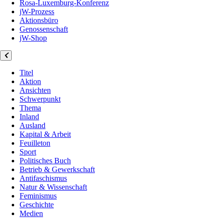
Rosa-Luxemburg-Konferenz
jW-Prozess
Aktionsbüro
Genossenschaft
jW-Shop
Titel
Aktion
Ansichten
Schwerpunkt
Thema
Inland
Ausland
Kapital & Arbeit
Feuilleton
Sport
Politisches Buch
Betrieb & Gewerkschaft
Antifaschismus
Natur & Wissenschaft
Feminismus
Geschichte
Medien