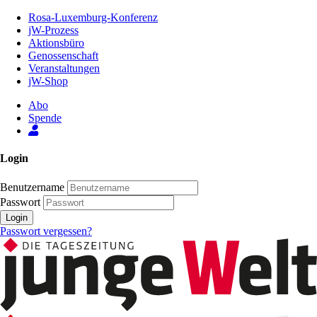
Zum
Rosa-Luxemburg-Konferenz
Inhalt
jW-Prozess
der
Aktionsbüro
Seite
Genossenschaft
Veranstaltungen
jW-Shop
Abo
Spende
Login
Benutzername
Passwort
Login
Passwort vergessen?