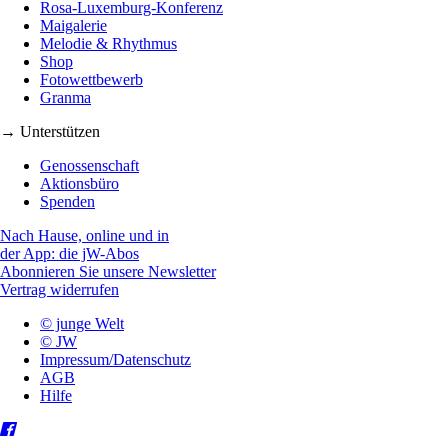
Rosa-Luxemburg-Konferenz
Maigalerie
Melodie & Rhythmus
Shop
Fotowettbewerb
Granma
→ Unterstützen
Genossenschaft
Aktionsbüro
Spenden
Nach Hause, online und in
der App: die jW-Abos
Abonnieren Sie unsere Newsletter
Vertrag widerrufen
© junge Welt
© JW
Impressum/Datenschutz
AGB
Hilfe