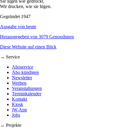
Sie lügen wie gedruckt.
Wir drucken, wie sie lügen.
Gegründet 1947
Ausgabe von heute
Herausgegeben von 3079 GenossInnen
Diese Website auf einen Blick
→ Service
Aboservice
Abo kündigen
Newsletter
Werben
Veranstaltungen
Terminkalender
Kontakt
Kiosk
jW-App
Jobs
→ Projekte