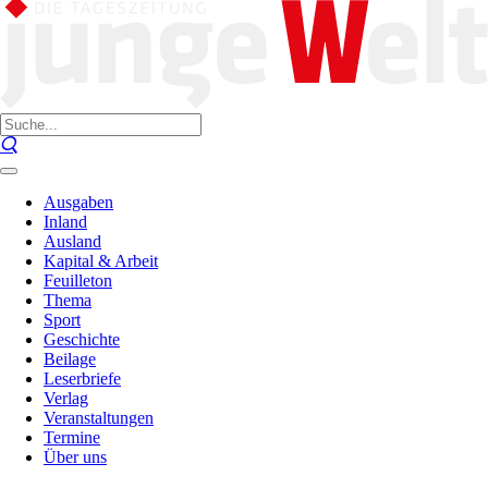
Ausgaben
Inland
Ausland
Kapital & Arbeit
Feuilleton
Thema
Sport
Geschichte
Beilage
Leserbriefe
Verlag
Veranstaltungen
Termine
Über uns