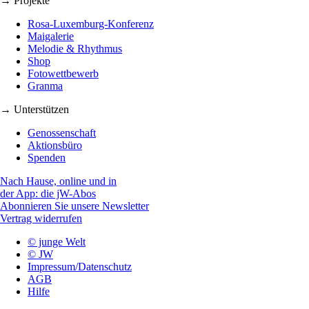
→ Projekte
Rosa-Luxemburg-Konferenz
Maigalerie
Melodie & Rhythmus
Shop
Fotowettbewerb
Granma
→ Unterstützen
Genossenschaft
Aktionsbüro
Spenden
Nach Hause, online und in
der App: die jW-Abos
Abonnieren Sie unsere Newsletter
Vertrag widerrufen
© junge Welt
© JW
Impressum/Datenschutz
AGB
Hilfe