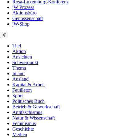
Rosa-Luxemburg-Konferenz
jW-Prozess
Aktionsbüro
Genossenschaft
jW-Shop
Titel
Aktion
Ansichten
Schwerpunkt
Thema
Inland
Ausland
Kapital & Arbeit
Feuilleton
Sport
Politisches Buch
Betrieb & Gewerkschaft
Antifaschismus
Natur & Wissenschaft
Feminismus
Geschichte
Medien