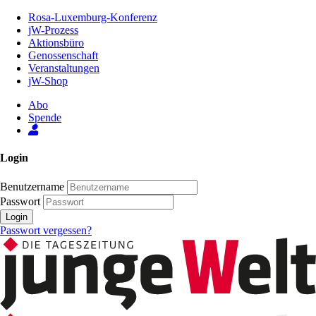
Zum
Rosa-Luxemburg-Konferenz
Inhalt
jW-Prozess
der
Aktionsbüro
Seite
Genossenschaft
Veranstaltungen
jW-Shop
Abo
Spende
Login
Benutzername
Passwort
Login
Passwort vergessen?