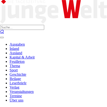
Ausgaben
Inland
Ausland
Kapital & Arbeit
Feuilleton
Thema
Sport
Geschichte
Beilage
Leserbriefe
Verlag
Veranstaltungen
Termine
Über uns