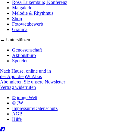
Rosa-Luxemburg-Konferenz
Maigalerie
Melodie & Rhythmus
Shop
Fotowettbewerb
Granma
→ Unterstützen
Genossenschaft
Aktionsbüro
Spenden
Nach Hause, online und in
der App: die jW-Abos
Abonnieren Sie unsere Newsletter
Vertrag widerrufen
© junge Welt
© JW
Impressum/Datenschutz
AGB
Hilfe