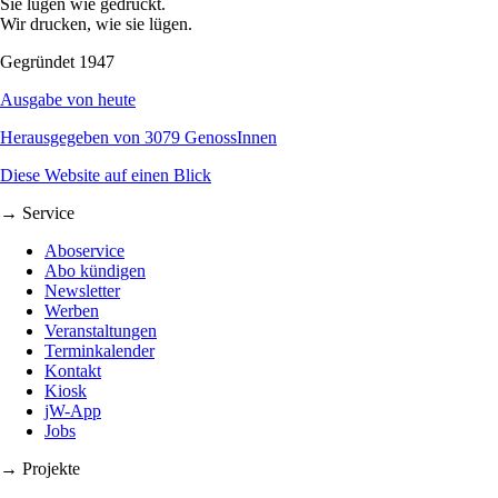
Sie lügen wie gedruckt.
Wir drucken, wie sie lügen.
Gegründet 1947
Ausgabe von heute
Herausgegeben von 3079 GenossInnen
Diese Website auf einen Blick
→ Service
Aboservice
Abo kündigen
Newsletter
Werben
Veranstaltungen
Terminkalender
Kontakt
Kiosk
jW-App
Jobs
→ Projekte