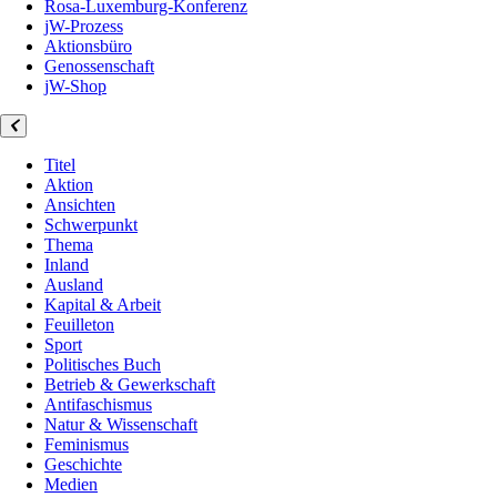
Rosa-Luxemburg-Konferenz
jW-Prozess
Aktionsbüro
Genossenschaft
jW-Shop
Titel
Aktion
Ansichten
Schwerpunkt
Thema
Inland
Ausland
Kapital & Arbeit
Feuilleton
Sport
Politisches Buch
Betrieb & Gewerkschaft
Antifaschismus
Natur & Wissenschaft
Feminismus
Geschichte
Medien