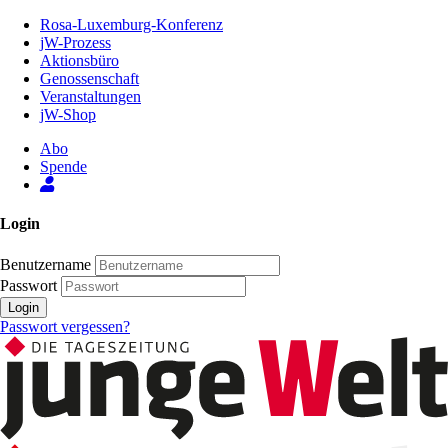
Zum
Rosa-Luxemburg-Konferenz
Inhalt
jW-Prozess
der
Aktionsbüro
Seite
Genossenschaft
Veranstaltungen
jW-Shop
Abo
Spende
Login
Benutzername
Passwort
Login
Passwort vergessen?