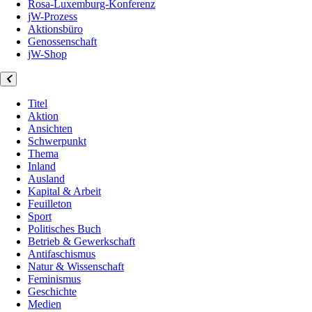
Rosa-Luxemburg-Konferenz
jW-Prozess
Aktionsbüro
Genossenschaft
jW-Shop
Titel
Aktion
Ansichten
Schwerpunkt
Thema
Inland
Ausland
Kapital & Arbeit
Feuilleton
Sport
Politisches Buch
Betrieb & Gewerkschaft
Antifaschismus
Natur & Wissenschaft
Feminismus
Geschichte
Medien