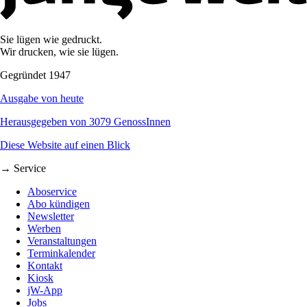
Sie lügen wie gedruckt.
Wir drucken, wie sie lügen.
Gegründet 1947
Ausgabe von heute
Herausgegeben von 3079 GenossInnen
Diese Website auf einen Blick
→ Service
Aboservice
Abo kündigen
Newsletter
Werben
Veranstaltungen
Terminkalender
Kontakt
Kiosk
jW-App
Jobs