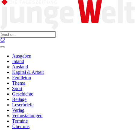
Ausgaben
Inland
Ausland
Kapital & Arbeit
Feuilleton
Thema
Sport
Geschichte
Beilage
Leserbriefe
Verlag
Veranstaltungen
Termine
Über uns