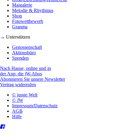
Maigalerie
Melodie & Rhythmus
Shop
Fotowettbewerb
Granma
→ Unterstützen
Genossenschaft
Aktionsbüro
Spenden
Nach Hause, online und in
der App: die jW-Abos
Abonnieren Sie unsere Newsletter
Vertrag widerrufen
© junge Welt
© JW
Impressum/Datenschutz
AGB
Hilfe