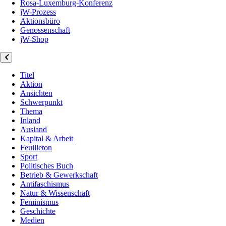
Rosa-Luxemburg-Konferenz
jW-Prozess
Aktionsbüro
Genossenschaft
jW-Shop
Titel
Aktion
Ansichten
Schwerpunkt
Thema
Inland
Ausland
Kapital & Arbeit
Feuilleton
Sport
Politisches Buch
Betrieb & Gewerkschaft
Antifaschismus
Natur & Wissenschaft
Feminismus
Geschichte
Medien