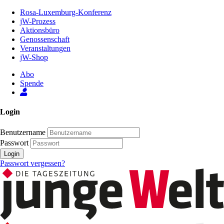
Zum
Rosa-Luxemburg-Konferenz
Inhalt
jW-Prozess
der
Aktionsbüro
Seite
Genossenschaft
Veranstaltungen
jW-Shop
Abo
Spende
Login
Benutzername
Passwort
Login
Passwort vergessen?