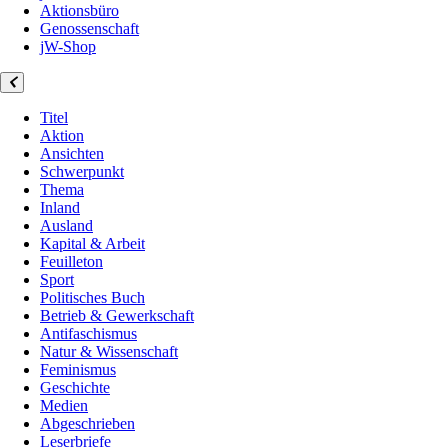
Aktionsbüro
Genossenschaft
jW-Shop
Titel
Aktion
Ansichten
Schwerpunkt
Thema
Inland
Ausland
Kapital & Arbeit
Feuilleton
Sport
Politisches Buch
Betrieb & Gewerkschaft
Antifaschismus
Natur & Wissenschaft
Feminismus
Geschichte
Medien
Abgeschrieben
Leserbriefe