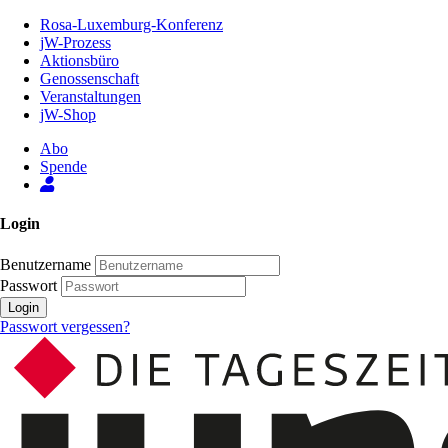
Zum
Rosa-Luxemburg-Konferenz
Inhalt
jW-Prozess
der
Aktionsbüro
Seite
Genossenschaft
Veranstaltungen
jW-Shop
Abo
Spende
Login
Benutzername
Passwort
Login
Passwort vergessen?