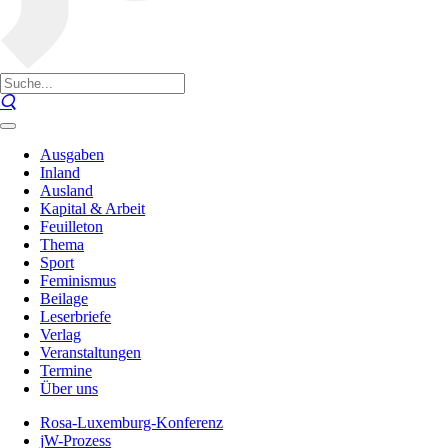
Ausgaben
Inland
Ausland
Kapital & Arbeit
Feuilleton
Thema
Sport
Feminismus
Beilage
Leserbriefe
Verlag
Veranstaltungen
Termine
Über uns
Rosa-Luxemburg-Konferenz
jW-Prozess