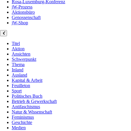
Rosa-Luxemburg-Konferenz
jW-Prozess
Aktionsbüro
Genossenschaft
jW-Shop
Titel
Aktion
Ansichten
Schwerpunkt
Thema
Inland
Ausland
Kapital & Arbeit
Feuilleton
Sport
Politisches Buch
Betrieb & Gewerkschaft
Antifaschismus
Natur & Wissenschaft
Feminismus
Geschichte
Medien