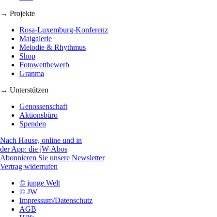
→ Projekte
Rosa-Luxemburg-Konferenz
Maigalerie
Melodie & Rhythmus
Shop
Fotowettbewerb
Granma
→ Unterstützen
Genossenschaft
Aktionsbüro
Spenden
Nach Hause, online und in
der App: die jW-Abos
Abonnieren Sie unsere Newsletter
Vertrag widerrufen
© junge Welt
© JW
Impressum/Datenschutz
AGB