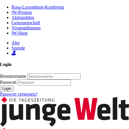
Zum
Rosa-Luxemburg-Konferenz
Inhalt
jW-Prozess
der
Aktionsbüro
Seite
Genossenschaft
Veranstaltungen
jW-Shop
Abo
Spende
Login
Benutzername
Passwort
Login
Passwort vergessen?