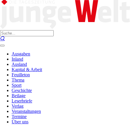
Ausgaben
Inland
Ausland
Kapital & Arbeit
Feuilleton
Thema
Sport
Geschichte
Beilage
Leserbriefe
Verlag
Veranstaltungen
Termine
Über uns