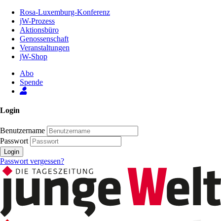
Zum
Rosa-Luxemburg-Konferenz
Inhalt
jW-Prozess
der
Aktionsbüro
Seite
Genossenschaft
Veranstaltungen
jW-Shop
Abo
Spende
Login
Benutzername
Passwort
Login
Passwort vergessen?