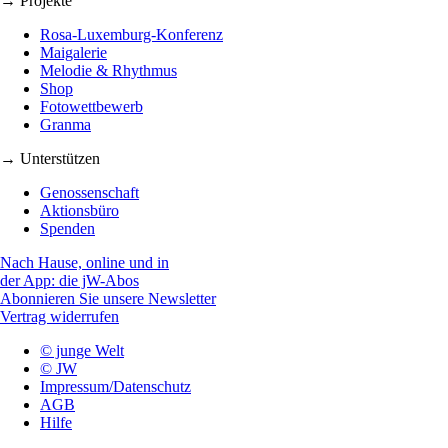
→ Projekte
Rosa-Luxemburg-Konferenz
Maigalerie
Melodie & Rhythmus
Shop
Fotowettbewerb
Granma
→ Unterstützen
Genossenschaft
Aktionsbüro
Spenden
Nach Hause, online und in
der App: die jW-Abos
Abonnieren Sie unsere Newsletter
Vertrag widerrufen
© junge Welt
© JW
Impressum/Datenschutz
AGB
Hilfe