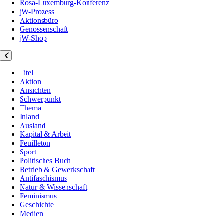
Rosa-Luxemburg-Konferenz
jW-Prozess
Aktionsbüro
Genossenschaft
jW-Shop
Titel
Aktion
Ansichten
Schwerpunkt
Thema
Inland
Ausland
Kapital & Arbeit
Feuilleton
Sport
Politisches Buch
Betrieb & Gewerkschaft
Antifaschismus
Natur & Wissenschaft
Feminismus
Geschichte
Medien