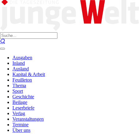
Ausgaben
Inland
Ausland
Kapital & Arbeit
Feuilleton
Thema
Sport
Geschichte
Beilage
Leserbriefe
Verlag
Veranstaltungen
Termine
Über uns