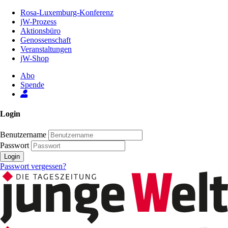
Zum
Rosa-Luxemburg-Konferenz
Inhalt
jW-Prozess
der
Aktionsbüro
Seite
Genossenschaft
Veranstaltungen
jW-Shop
Abo
Spende
Login
Benutzername
Passwort
Login
Passwort vergessen?