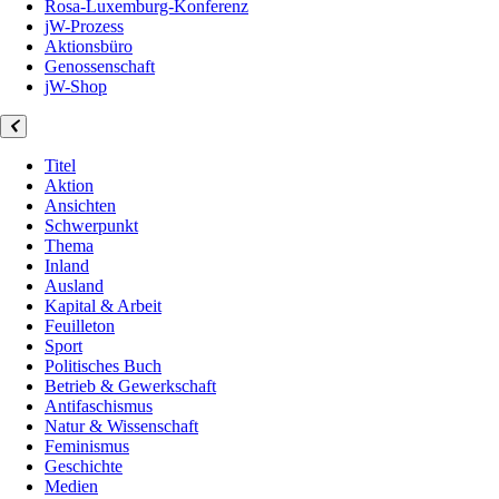
Rosa-Luxemburg-Konferenz
jW-Prozess
Aktionsbüro
Genossenschaft
jW-Shop
Titel
Aktion
Ansichten
Schwerpunkt
Thema
Inland
Ausland
Kapital & Arbeit
Feuilleton
Sport
Politisches Buch
Betrieb & Gewerkschaft
Antifaschismus
Natur & Wissenschaft
Feminismus
Geschichte
Medien