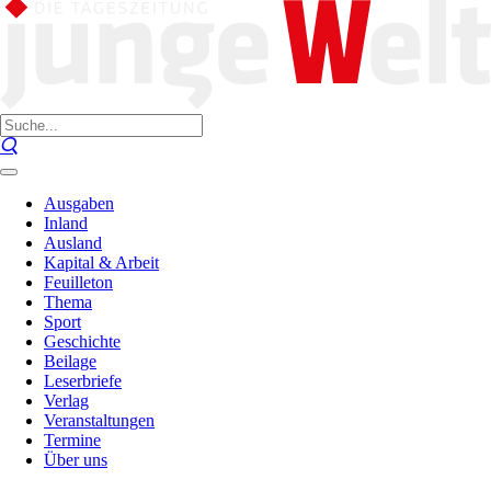
Ausgaben
Inland
Ausland
Kapital & Arbeit
Feuilleton
Thema
Sport
Geschichte
Beilage
Leserbriefe
Verlag
Veranstaltungen
Termine
Über uns