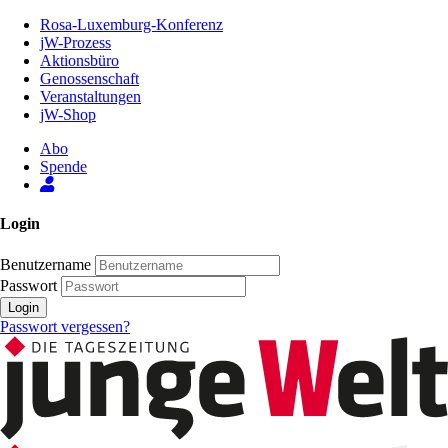
Zum
Rosa-Luxemburg-Konferenz
Inhalt
jW-Prozess
der
Aktionsbüro
Seite
Genossenschaft
Veranstaltungen
jW-Shop
Abo
Spende
Login
Benutzername
Passwort
Login
Passwort vergessen?