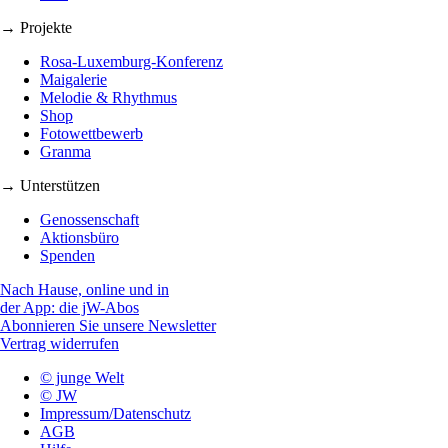
→ Projekte
Rosa-Luxemburg-Konferenz
Maigalerie
Melodie & Rhythmus
Shop
Fotowettbewerb
Granma
→ Unterstützen
Genossenschaft
Aktionsbüro
Spenden
Nach Hause, online und in
der App: die jW-Abos
Abonnieren Sie unsere Newsletter
Vertrag widerrufen
© junge Welt
© JW
Impressum/Datenschutz
AGB