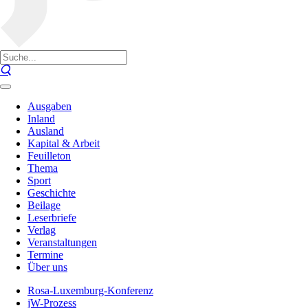
Ausgaben
Inland
Ausland
Kapital & Arbeit
Feuilleton
Thema
Sport
Geschichte
Beilage
Leserbriefe
Verlag
Veranstaltungen
Termine
Über uns
Rosa-Luxemburg-Konferenz
jW-Prozess