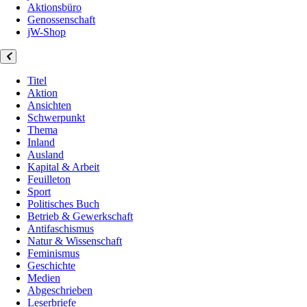
Aktionsbüro
Genossenschaft
jW-Shop
Titel
Aktion
Ansichten
Schwerpunkt
Thema
Inland
Ausland
Kapital & Arbeit
Feuilleton
Sport
Politisches Buch
Betrieb & Gewerkschaft
Antifaschismus
Natur & Wissenschaft
Feminismus
Geschichte
Medien
Abgeschrieben
Leserbriefe