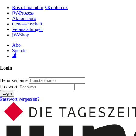
Zum
Rosa-Luxemburg-Konferenz
Inhalt
jW-Prozess
der
Aktionsbüro
Seite
Genossenschaft
Veranstaltungen
jW-Shop
Abo
Spende
Login
Benutzername
Passwort
Login
Passwort vergessen?