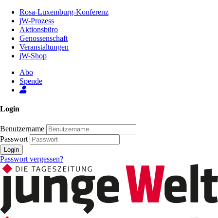
Zum
Rosa-Luxemburg-Konferenz
Inhalt
jW-Prozess
der
Aktionsbüro
Seite
Genossenschaft
Veranstaltungen
jW-Shop
Abo
Spende
Login
Benutzername
Passwort
Login
Passwort vergessen?