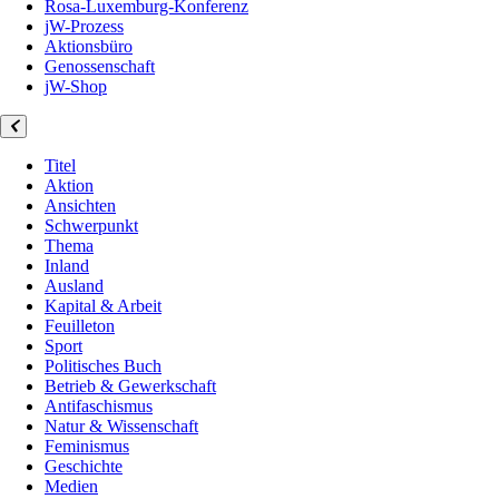
Rosa-Luxemburg-Konferenz
jW-Prozess
Aktionsbüro
Genossenschaft
jW-Shop
Titel
Aktion
Ansichten
Schwerpunkt
Thema
Inland
Ausland
Kapital & Arbeit
Feuilleton
Sport
Politisches Buch
Betrieb & Gewerkschaft
Antifaschismus
Natur & Wissenschaft
Feminismus
Geschichte
Medien