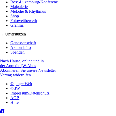
Rosa-Luxemburg-Konferenz
Maigalerie
Melodie & Rhythmus
Shop
Fotowettbewerb
Granma
→ Unterstützen
Genossenschaft
Aktionsbüro
Spenden
Nach Hause, online und in
der App: die jW-Abos
Abonnieren Sie unsere Newsletter
Vertrag widerrufen
© junge Welt
© JW
Impressum/Datenschutz
AGB
Hilfe