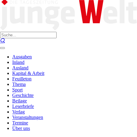
Ausgaben
Inland
Ausland
Kapital & Arbeit
Feuilleton
Thema
Sport
Geschichte
Beilage
Leserbriefe
Verlag
Veranstaltungen
Termine
Über uns