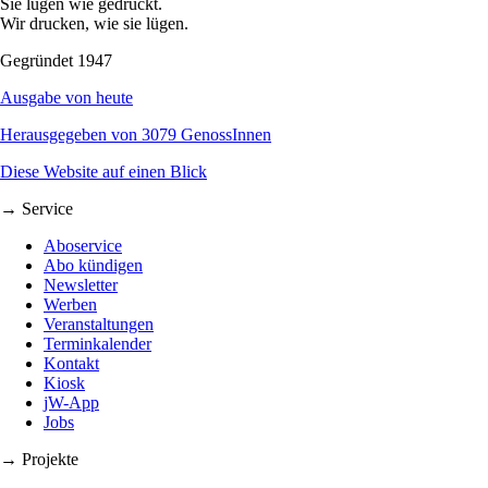
Sie lügen wie gedruckt.
Wir drucken, wie sie lügen.
Gegründet 1947
Ausgabe von heute
Herausgegeben von 3079 GenossInnen
Diese Website auf einen Blick
→ Service
Aboservice
Abo kündigen
Newsletter
Werben
Veranstaltungen
Terminkalender
Kontakt
Kiosk
jW-App
Jobs
→ Projekte