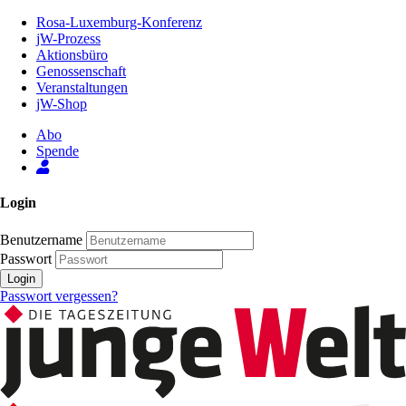
Zum
Rosa-Luxemburg-Konferenz
Inhalt
jW-Prozess
der
Aktionsbüro
Seite
Genossenschaft
Veranstaltungen
jW-Shop
Abo
Spende
Login
Benutzername
Passwort
Login
Passwort vergessen?