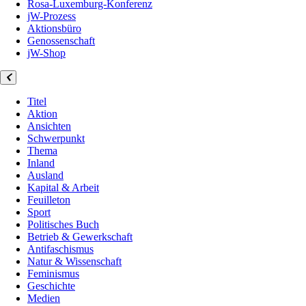
Rosa-Luxemburg-Konferenz
jW-Prozess
Aktionsbüro
Genossenschaft
jW-Shop
Titel
Aktion
Ansichten
Schwerpunkt
Thema
Inland
Ausland
Kapital & Arbeit
Feuilleton
Sport
Politisches Buch
Betrieb & Gewerkschaft
Antifaschismus
Natur & Wissenschaft
Feminismus
Geschichte
Medien