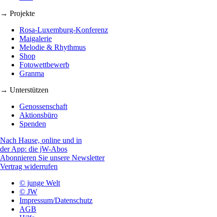
→ Projekte
Rosa-Luxemburg-Konferenz
Maigalerie
Melodie & Rhythmus
Shop
Fotowettbewerb
Granma
→ Unterstützen
Genossenschaft
Aktionsbüro
Spenden
Nach Hause, online und in
der App: die jW-Abos
Abonnieren Sie unsere Newsletter
Vertrag widerrufen
© junge Welt
© JW
Impressum/Datenschutz
AGB