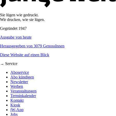
Sie lügen wie gedruckt.
Wir drucken, wie sie lügen.
Gegründet 1947
Ausgabe von heute
Herausgegeben von 3079 GenossInnen
Diese Website auf einen Blick
→ Service
Aboservice
Abo kündigen
Newsletter
Werben
Veranstaltungen
Terminkalender
Kontakt
Kiosk
jW-App
Jobs