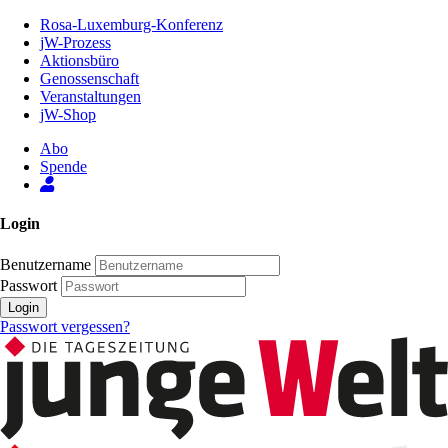
Zum
Rosa-Luxemburg-Konferenz
Inhalt
jW-Prozess
der
Aktionsbüro
Seite
Genossenschaft
Veranstaltungen
jW-Shop
Abo
Spende
Login
Benutzername
Passwort
Login
Passwort vergessen?