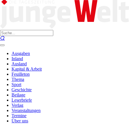
Ausgaben
Inland
Ausland
Kapital & Arbeit
Feuilleton
Thema
Sport
Geschichte
Beilage
Leserbriefe
Verlag
Veranstaltungen
Termine
Über uns