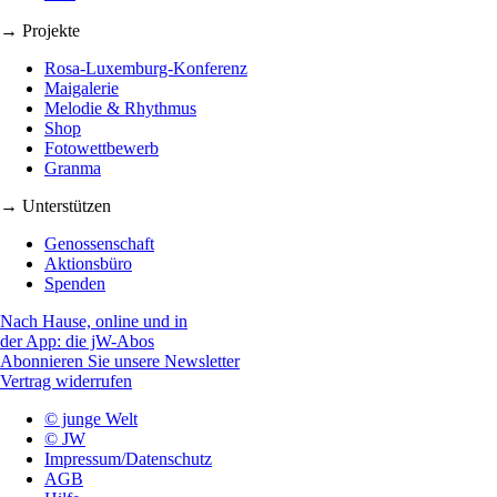
→ Projekte
Rosa-Luxemburg-Konferenz
Maigalerie
Melodie & Rhythmus
Shop
Fotowettbewerb
Granma
→ Unterstützen
Genossenschaft
Aktionsbüro
Spenden
Nach Hause, online und in
der App: die jW-Abos
Abonnieren Sie unsere Newsletter
Vertrag widerrufen
© junge Welt
© JW
Impressum/Datenschutz
AGB