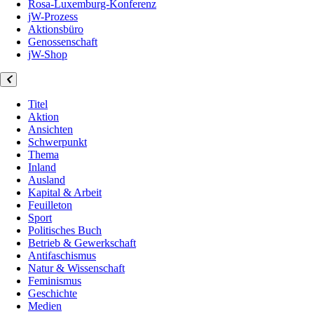
Rosa-Luxemburg-Konferenz
jW-Prozess
Aktionsbüro
Genossenschaft
jW-Shop
Titel
Aktion
Ansichten
Schwerpunkt
Thema
Inland
Ausland
Kapital & Arbeit
Feuilleton
Sport
Politisches Buch
Betrieb & Gewerkschaft
Antifaschismus
Natur & Wissenschaft
Feminismus
Geschichte
Medien