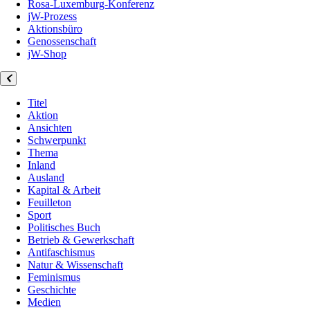
Rosa-Luxemburg-Konferenz
jW-Prozess
Aktionsbüro
Genossenschaft
jW-Shop
Titel
Aktion
Ansichten
Schwerpunkt
Thema
Inland
Ausland
Kapital & Arbeit
Feuilleton
Sport
Politisches Buch
Betrieb & Gewerkschaft
Antifaschismus
Natur & Wissenschaft
Feminismus
Geschichte
Medien