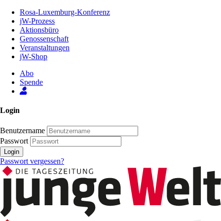
Zum
Rosa-Luxemburg-Konferenz
Inhalt
jW-Prozess
der
Aktionsbüro
Seite
Genossenschaft
Veranstaltungen
jW-Shop
Abo
Spende
Login
Benutzername
Passwort
Login
Passwort vergessen?