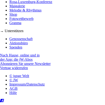
Rosa-Luxemburg-Konferenz
Maigalerie
Melodie & Rhythmus
Shop
Fotowettbewerb
Granma
→ Unterstützen
Genossenschaft
Aktionsbüro
Spenden
Nach Hause, online und in
der App: die jW-Abos
Abonnieren Sie unsere Newsletter
Vertrag widerrufen
© junge Welt
© JW
Impressum/Datenschutz
AGB
Hilfe