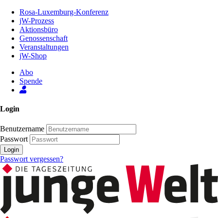
Zum
Rosa-Luxemburg-Konferenz
Inhalt
jW-Prozess
der
Aktionsbüro
Seite
Genossenschaft
Veranstaltungen
jW-Shop
Abo
Spende
Login
Benutzername
Passwort
Login
Passwort vergessen?