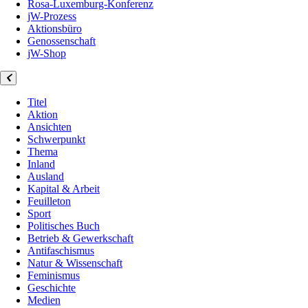
Rosa-Luxemburg-Konferenz
jW-Prozess
Aktionsbüro
Genossenschaft
jW-Shop
Titel
Aktion
Ansichten
Schwerpunkt
Thema
Inland
Ausland
Kapital & Arbeit
Feuilleton
Sport
Politisches Buch
Betrieb & Gewerkschaft
Antifaschismus
Natur & Wissenschaft
Feminismus
Geschichte
Medien