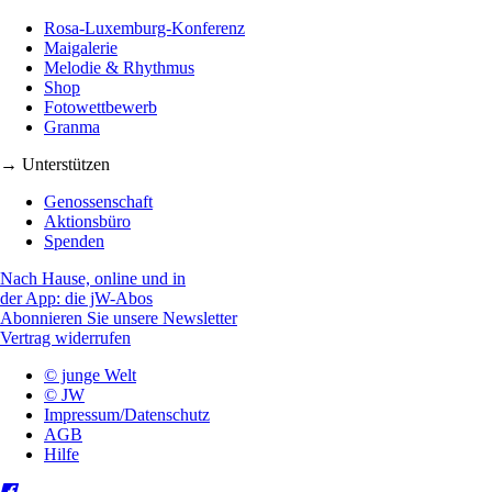
Rosa-Luxemburg-Konferenz
Maigalerie
Melodie & Rhythmus
Shop
Fotowettbewerb
Granma
→ Unterstützen
Genossenschaft
Aktionsbüro
Spenden
Nach Hause, online und in
der App: die jW-Abos
Abonnieren Sie unsere Newsletter
Vertrag widerrufen
© junge Welt
© JW
Impressum/Datenschutz
AGB
Hilfe