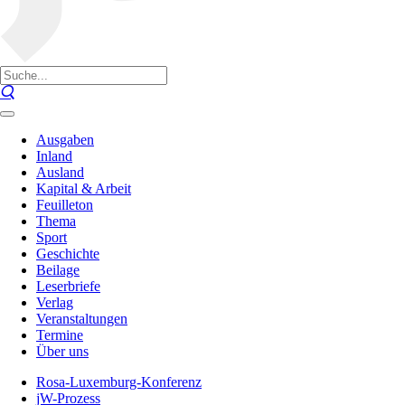
Ausgaben
Inland
Ausland
Kapital & Arbeit
Feuilleton
Thema
Sport
Geschichte
Beilage
Leserbriefe
Verlag
Veranstaltungen
Termine
Über uns
Rosa-Luxemburg-Konferenz
jW-Prozess