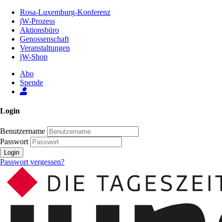
Zum
Rosa-Luxemburg-Konferenz
Inhalt
jW-Prozess
der
Aktionsbüro
Seite
Genossenschaft
Veranstaltungen
jW-Shop
Abo
Spende
Login
Benutzername
Passwort
Login
Passwort vergessen?