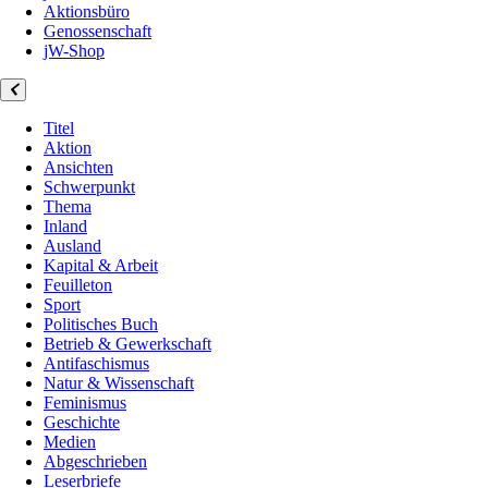
Aktionsbüro
Genossenschaft
jW-Shop
Titel
Aktion
Ansichten
Schwerpunkt
Thema
Inland
Ausland
Kapital & Arbeit
Feuilleton
Sport
Politisches Buch
Betrieb & Gewerkschaft
Antifaschismus
Natur & Wissenschaft
Feminismus
Geschichte
Medien
Abgeschrieben
Leserbriefe